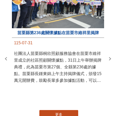
苗栗縣第236處關懷據點在苗栗市維祥里揭牌
11
115-07-31
國
社團法人苗栗縣桐欣照顧服務協會在苗栗市維祥
苗
里成立的社區照顧關懷據點，31日上午舉辦揭牌
署
典禮，此為苗栗市第27個、全縣第236處的據
作
點。苗栗縣長鍾東錦上午主持揭牌儀式，頒發15
縣
萬元開辦費，鼓勵長輩多參加據點活動，可以更
手
加健康、長壽。 坐落於苗栗市維祥里光華街89
號的社區照顧關懷據點，今 ...
更多