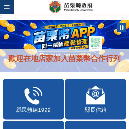
跳到主要內容區塊
:::
:::
歡迎在地店家加入苗栗幣合作行列
縣民熱線1999
縣長信箱