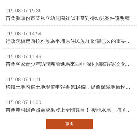
115-08-07 15:36
苗栗縣頭份市某私立幼兒園疑似不當對待幼兒案件說明稿
115-08-07 14:54
行政院核定西拉雅族為平埔原住民族群 盼望已久的重要時刻到來！8月13日起受理民族成員名冊登記
115-08-07 11:46
苗栗客家青少年訪問團前進馬來西亞 深化國際客家文化交流
115-08-07 11:11
移轉土地勾選土地現值申報書第14欄，提前保障地價稅節稅權益
115-08-07 11:00
苗栗農村綠色照顧成果登上全國舞台！ 後龍水尾、埔頂社區前進2026高齡健康產業博覽會
更多