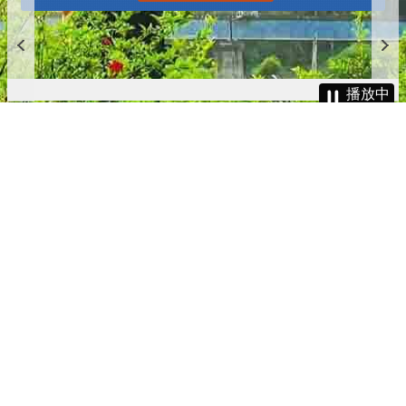
播放中
更多
:::
更新日期
115-08-07
瀏覽人次
4784231
版權所有 © 苗栗縣政府 Copyright 2019 Miaoli County Government
All rights reserved.
36001 苗栗市縣府路100號(第一辦公大樓)、36046 苗栗市府前路1號
(第二辦公大樓) 電話:1999(限苗栗縣內撥打), 037-322150(外縣市)
服務時間：上午8:00~12:00、13:00~17:00（彈性上班時間：上午
8:00~8:30）