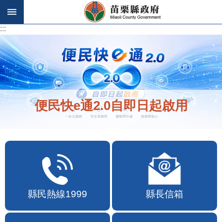
跳到主要內容區塊
:::
:::
便民快e通2.0自即日起啟用
縣民熱線1999
縣長信箱