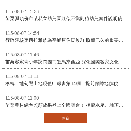
115-08-07 15:36
苗栗縣頭份市某私立幼兒園疑似不當對待幼兒案件說明稿
115-08-07 14:54
行政院核定西拉雅族為平埔原住民族群 盼望已久的重要時刻到來！8月13日起受理民族成員名冊登記
115-08-07 11:46
苗栗客家青少年訪問團前進馬來西亞 深化國際客家文化交流
115-08-07 11:11
移轉土地勾選土地現值申報書第14欄，提前保障地價稅節稅權益
115-08-07 11:00
苗栗農村綠色照顧成果登上全國舞台！ 後龍水尾、埔頂社區前進2026高齡健康產業博覽會
更多