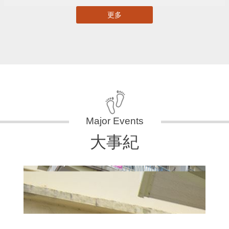
更多
大事紀
11