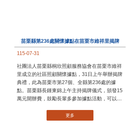
國
苗
署
作
縣
苗栗縣第236處關懷據點在苗栗市維祥里揭牌
手
115-07-31
社團法人苗栗縣桐欣照顧服務協會在苗栗市維祥
里成立的社區照顧關懷據點，31日上午舉辦揭牌
典禮，此為苗栗市第27個、全縣第236處的據
點。苗栗縣長鍾東錦上午主持揭牌儀式，頒發15
萬元開辦費，鼓勵長輩多參加據點活動，可以更
加健康、長壽。 坐落於苗栗市維祥里光華街89
號的社區照顧關懷據點，今 ...
更多