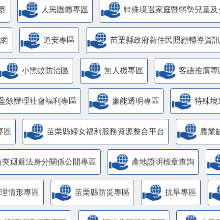
臺
人民團體專區
特殊境遇家庭暨弱勢兒童及
網
道安專區
苗栗縣政府新住民照顧輔導資訊
小黑蚊防治區
無人機專區
客語推廣專
盈餘辦理社會福利專區
廉能透明專區
特殊境
專區
苗栗縣婦女福利服務資源整合平台
農業
衝突迴避法身分關係公開專區
產地證明標章查詢
管理情形專區
苗栗縣防災專區
抗旱專區