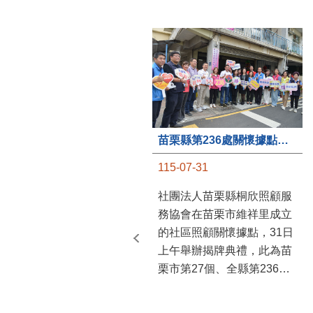
苗栗縣第236處關懷據點在苗栗市維祥里揭牌
115-07-31
社團法人苗栗縣桐欣照顧服
務協會在苗栗市維祥里成立
的社區照顧關懷據點，31日
上午舉辦揭牌典禮，此為苗
栗市第27個、全縣第236處
的據點。苗栗縣長鍾東錦上
午主持揭牌儀式，頒發15萬