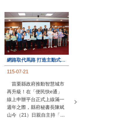
第235處關懷據點揭牌運作 縣長宣布共餐補助將加碼到1萬元
網路取代馬路 打造主動式數位便民服務 苗栗便民快e通 2.0智慧升級啟用
115-07-20
115-07-21
苗栗縣政府攜手牧田家庭
苗栗縣政府推動智慧城市
關懷協會，在頭屋鄉設立的
再升級！在「便民快e通」
社區照顧關懷據點20日揭牌
線上申辦平台正式上線滿一
運作，這是鄉內第6個、全
週年之際，縣府秘書長陳斌
縣第235處的據點；縣長鍾
山今（21）日親自主持「便
東錦在主持揭牌儀式推進據
民快e通 2.0 啟用記者會」，
點總數的同時，也宣布年底
宣布系統全面升級。數位發