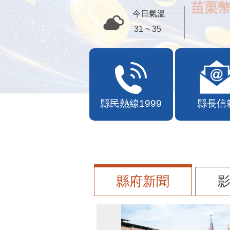
苗栗幣
今日氣溫
31 ~ 35
縣民熱線1999
縣長信
縣府新聞