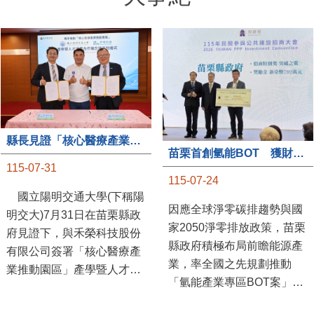
縣長見證「核心醫療產業推動園區」產學合作簽約儀式
苗栗首創氫能BOT 獲財政部「突破之翼」肯定
115-07-31
115-07-24
國立陽明交通大學(下稱陽
因應全球淨零碳排趨勢與國
明交大)7月31日在苗栗縣政
家2050淨零排放政策，苗栗
府見證下，與禾榮科技股份
縣政府積極布局前瞻能源產
有限公司簽署「核心醫療產
業，率全國之先規劃推動
業推動園區」產學暨人才培
「氫能產業專區BOT案」，
育合作備忘錄，為苗栗產業
透過促進民間參與公共建設
升級注入新動能，會中，縣