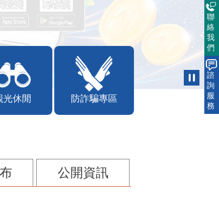
聯
絡
我
們
諮
詢
服
觀光休閒
防詐騙專區
務
布
公開資訊