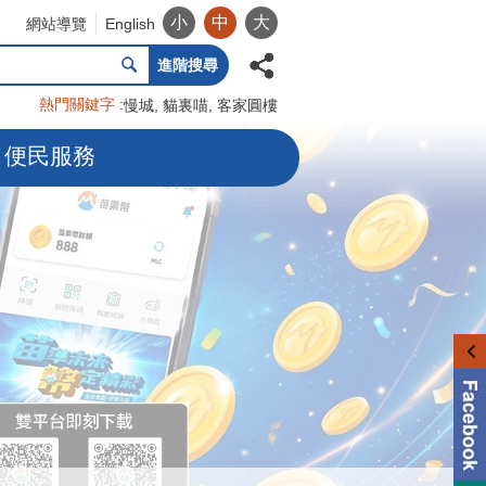
小
中
大
網站導覽
English
進階搜尋
熱門關鍵字
慢城
貓裏喵
客家圓樓
便民服務