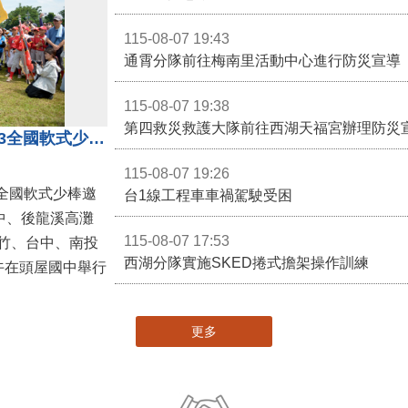
115-08-07 19:43
通霄分隊前往梅南里活動中心進行防災宣導
115-08-07 19:38
第四救災救護大隊前往西湖天福宮辦理防災
第二屆台灣火星人棒球大會暨U13全國軟式少棒邀請賽在苗栗舉辦
115-08-07 19:26
全國軟式少棒邀
台1線工程車車禍駕駛受困
中、後龍溪高灘
115-08-07 17:53
竹、台中、南投
西湖分隊實施SKED捲式擔架操作訓練
午在頭屋國中舉行
更多