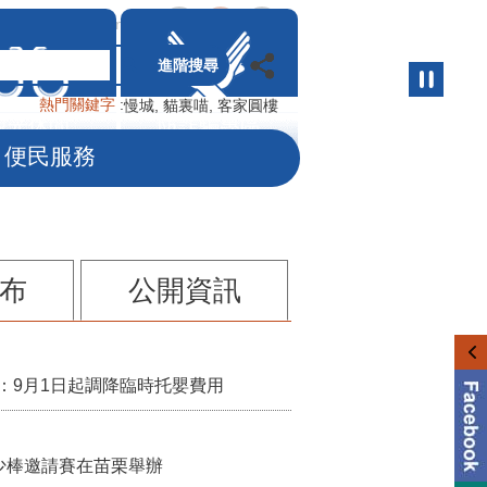
小
中
大
網站導覽
English
進階搜尋
熱門關鍵字
慢城
貓裏喵
客家圓樓
便民服務