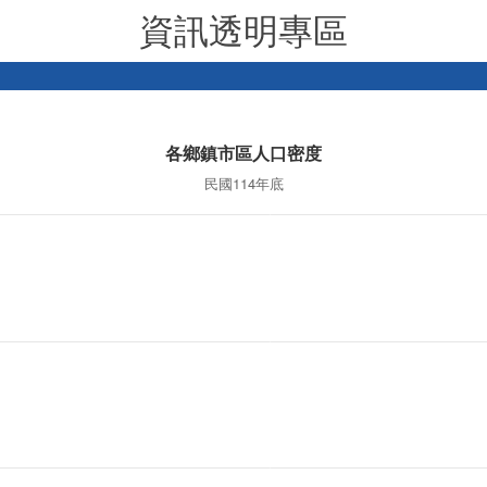
大事紀
縣長見證「核心醫療產業推動園區」產學合作簽約儀式
苗栗首創氫能BOT 獲財政部「突破之翼」肯定
115-07-31
115-07-24
國立陽明交通大學(下稱陽
因應全球淨零碳排趨勢與國
明交大)7月31日在苗栗縣政
家2050淨零排放政策，苗栗
府見證下，與禾榮科技股份
縣政府積極布局前瞻能源產
有限公司簽署「核心醫療產
業，率全國之先規劃推動
業推動園區」產學暨人才培
「氫能產業專區BOT案」，
育合作備忘錄，為苗栗產業
透過促進民間參與公共建設
升級注入新動能，會中，縣
（BOT）模式，引進民間資
長提到醫療園區、高鐵周邊
金、技術與營運能量，打造
更多
土地規劃，期許攜手各界共
全國首座以氫能產業為核心
創美好前景，透過產官學合
的專業園區，展現苗栗推動