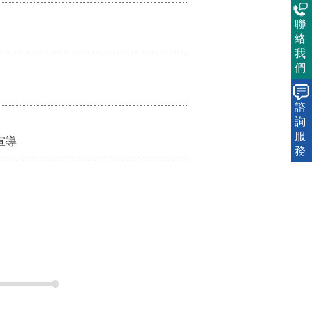
聯
絡
我
們
諮
詢
服
務
觀光休閒
防詐騙專區
布
公開資訊