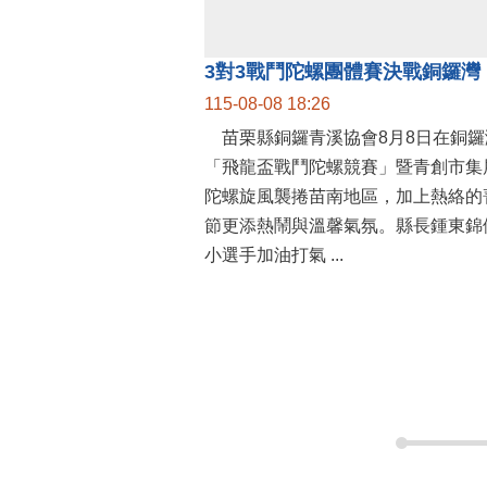
便民快
今日氣溫
26 ~ 31
縣民熱線1999
縣長信
縣府新聞