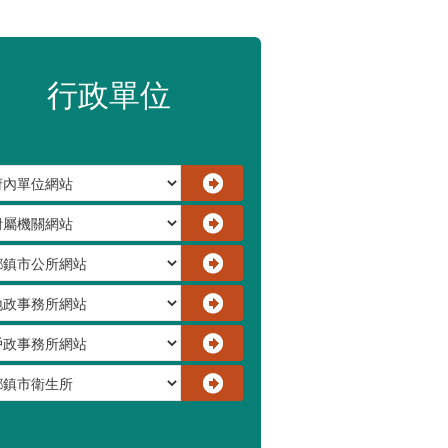
：9月1日起調降臨時托嬰費用
少棒邀請賽在苗栗舉辦
宣導