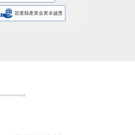
少年生活扶助線上申辦平臺
網
法律扶助專區
區
機構評鑑專區
遇家庭扶助專區
缺工
性別平等專區
防制人口販運專區
苗栗縣水環境計畫