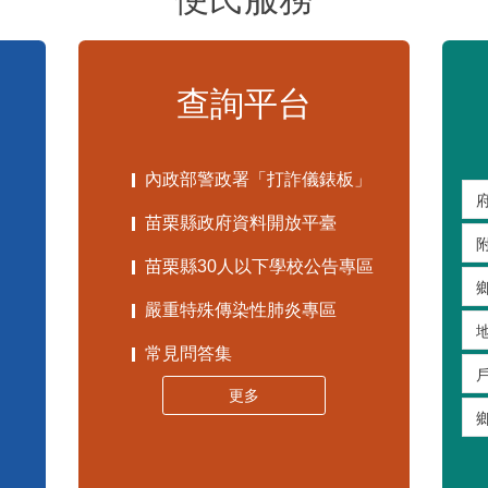
苗栗親子館暨托嬰中心揭牌 縣長宣布好消息
115-08-08 13:59
第二屆台灣火星人棒球大會暨U13全國軟式
115-08-08 11:21
強化民防急救觀念
3對3戰鬥陀螺團體賽決戰銅鑼灣 青創市集展售為父親節增添繽紛
115-08-07 19:43
灣會館，舉辦
通霄分隊前往梅南里活動中心進行防災宣導
展售活動，戰鬥
115-08-07 19:38
菁市集，讓父親
第四救災救護大隊前往西湖天福宮辦理防災
偕來賓到場為大
更多