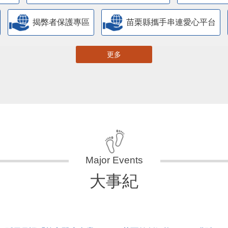
臺
人民團體專區
特殊境遇家庭暨弱勢兒童及
網
道安專區
苗栗縣政府新住民照顧輔導資訊
小黑蚊防治區
無人機專區
客語推廣專
盈餘辦理社會福利專區
廉能透明專區
特殊境
專區
苗栗縣婦女福利服務資源整合平台
農業
衝突迴避法身分關係公開專區
產地證明標章查詢
管理情形專區
苗栗縣防災專區
抗旱專區