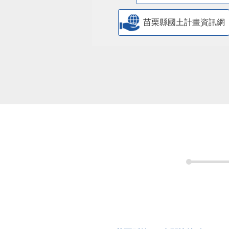
公共政策網路參與平
苗栗縣政府交通安全
消費者保護專區
公益彩券
兒童權利公約(CRC)
公職人員利益
​公共設施維護