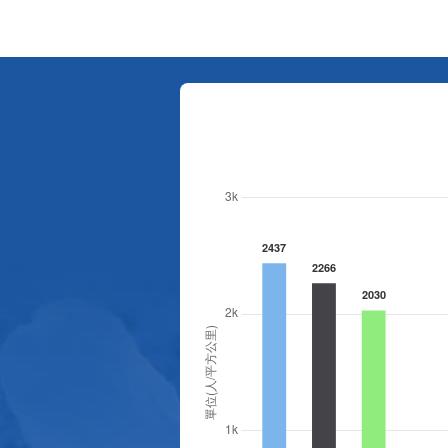
苗栗縣第236處關懷據點在苗栗市維祥里揭牌
115-07-31
社團法人苗栗縣桐欣照顧服
務協會在苗栗市維祥里成立
的社區照顧關懷據點，31日
上午舉辦揭牌典禮，此為苗
栗市第27個、全縣第236處
的據點。苗栗縣長鍾東錦上
午主持揭牌儀式，頒發15萬
元開辦費，鼓勵長輩多參加
據點活動，可以更加健康、
長壽。 坐落於苗栗市維祥