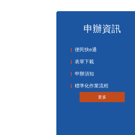
115-08-08 18:26
苗栗縣銅鑼青溪協會8月8日在銅鑼
「飛龍盃戰鬥陀螺競賽」暨青創市集
陀螺旋風襲捲苗南地區，加上熱絡的
節更添熱鬧與溫馨氣氛。縣長鍾東錦
小選手加油打氣 ...