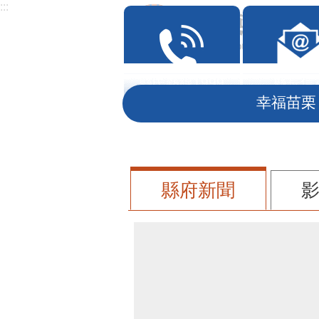
:::
跳到主要內容區塊
:::
幸福苗栗