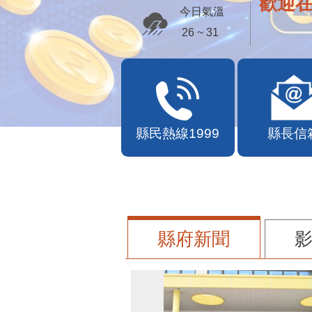
歡迎
今日氣溫
26 ~ 31
縣民熱線1999
縣長信
縣府新聞