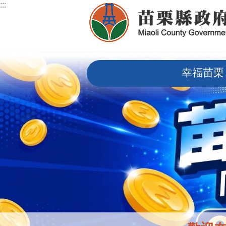
:::
跳到主要內容區塊
:::
幸福苗栗