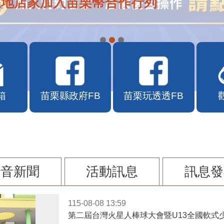
在地店家加入苗栗幣合作行列
箱
苗栗縣政府FB
苗栗玩透透FB
影音新聞
活動訊息
訊息發
115-08-08 13:59
第二屆台灣火星人棒球大會暨U13全國軟式