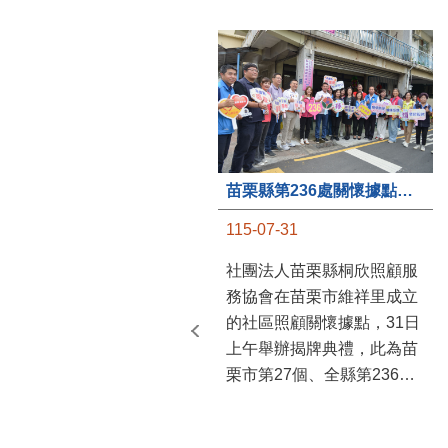
苗栗縣第236處關懷據點在苗栗市維祥里揭牌
115-07-31
社團法人苗栗縣桐欣照顧服
務協會在苗栗市維祥里成立
的社區照顧關懷據點，31日
上午舉辦揭牌典禮，此為苗
栗市第27個、全縣第236處
的據點。苗栗縣長鍾東錦上
午主持揭牌儀式，頒發15萬