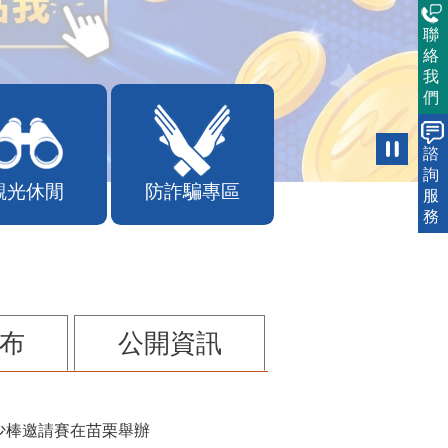
聯
絡
我
們
諮
詢
觀光休閒
防詐騙專區
服
務
布
公開資訊
少棒邀請賽在苗栗舉辦