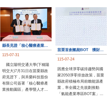
縣長見證「核心醫療產業推動園區」產學合作簽約儀式
苗栗首創氫能BOT 獲財政部「突破之翼」肯定
115-07-31
115-07-24
國立陽明交通大學(下稱陽
因應全球淨零碳排趨勢與國
明交大)7月31日在苗栗縣政
家2050淨零排放政策，苗栗
府見證下，與禾榮科技股份
縣政府積極布局前瞻能源產
有限公司簽署「核心醫療產
業，率全國之先規劃推動
業推動園區」產學暨人才培
「氫能產業專區BOT案」，
育合作備忘錄，為苗栗產業
透過促進民間參與公共建設
升級注入新動能，會中，縣
（BOT）模式，引進民間資