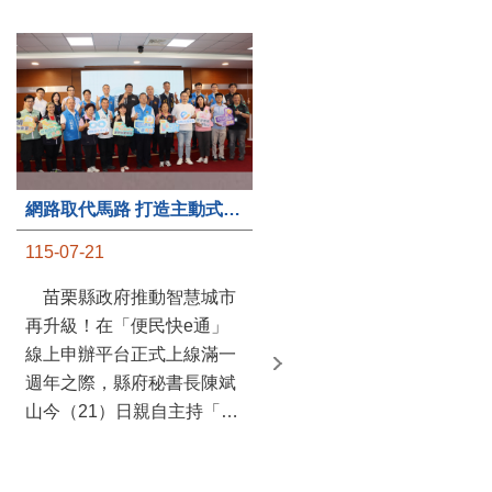
第235處關懷據點揭牌運作 縣長宣布共餐補助將加碼到1萬元
網路取代馬路 打造主動式數位便民服務 苗栗便民快e通 2.0智慧升級啟用
115-07-20
115-07-21
苗栗縣政府攜手牧田家庭
苗栗縣政府推動智慧城市
關懷協會，在頭屋鄉設立的
再升級！在「便民快e通」
社區照顧關懷據點20日揭牌
線上申辦平台正式上線滿一
運作，這是鄉內第6個、全
週年之際，縣府秘書長陳斌
縣第235處的據點；縣長鍾
山今（21）日親自主持「便
東錦在主持揭牌儀式推進據
民快e通 2.0 啟用記者會」，
點總數的同時，也宣布年底
宣布系統全面升級。數位發
前可望將共餐補助直接調高