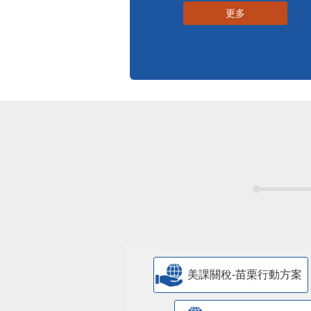
更多
美課關稅-苗栗行動方案