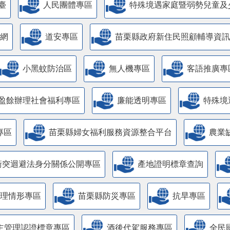
臺
人民團體專區
特殊境遇家庭暨弱勢兒童及
網
道安專區
苗栗縣政府新住民照顧輔導資訊
小黑蚊防治區
無人機專區
客語推廣專
盈餘辦理社會福利專區
廉能透明專區
特殊境
專區
苗栗縣婦女福利服務資源整合平台
農業
衝突迴避法身分關係公開專區
產地證明標章查詢
管理情形專區
苗栗縣防災專區
抗旱專區
主管理認證標章專區
酒後代駕服務專區
全民