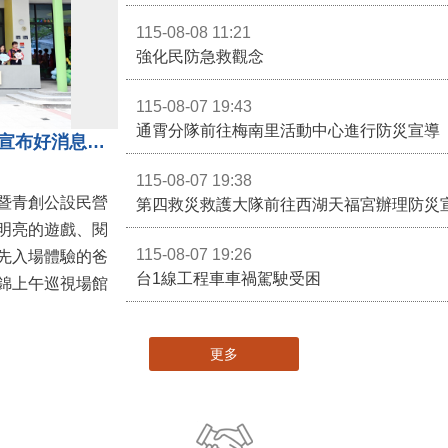
115-08-08 11:21
強化民防急救觀念
115-08-07 19:43
通霄分隊前往梅南里活動中心進行防災宣導
苗栗親子館暨托嬰中心揭牌 縣長宣布好消息：9月1日起調降臨時托嬰費用
115-08-07 19:38
暨青創公設民營
第四救災救護大隊前往西湖天福宮辦理防災
明亮的遊戲、閱
115-08-07 19:26
先入場體驗的爸
台1線工程車車禍駕駛受困
錦上午巡視場館
更多