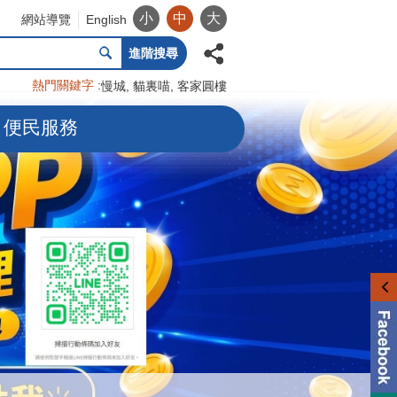
小
中
大
網站導覽
English
進階搜尋
熱門關鍵字
慢城
貓裏喵
客家圓樓
便民服務