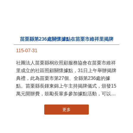
苗栗縣第236處關懷據點在苗栗市維祥里揭牌
11
115-07-31
國
社團法人苗栗縣桐欣照顧服務協會在苗栗市維祥
苗
里成立的社區照顧關懷據點，31日上午舉辦揭牌
署
典禮，此為苗栗市第27個、全縣第236處的據
作
點。苗栗縣長鍾東錦上午主持揭牌儀式，頒發15
縣
萬元開辦費，鼓勵長輩多參加據點活動，可以更
手
加健康、長壽。 坐落於苗栗市維祥里光華街89
號的社區照顧關懷據點，今 ...
更多