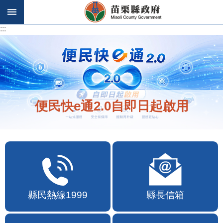
跳到主要內容區塊
:::
:::
便民快e通2.0自即日起啟用
縣民熱線1999
縣長信箱