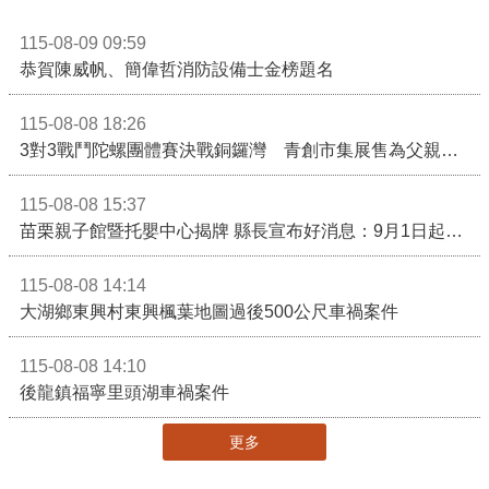
115-08-09 09:59
恭賀陳威帆、簡偉哲消防設備士金榜題名
115-08-08 18:26
3對3戰鬥陀螺團體賽決戰銅鑼灣 青創市集展售為父親節增添繽紛
115-08-08 15:37
苗栗親子館暨托嬰中心揭牌 縣長宣布好消息：9月1日起調降臨時托嬰費用
115-08-08 14:14
大湖鄉東興村東興楓葉地圖過後500公尺車禍案件
115-08-08 14:10
後龍鎮福寧里頭湖車禍案件
更多