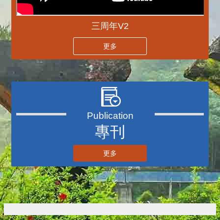
三周年V2
更多
播放中
專刊
更多