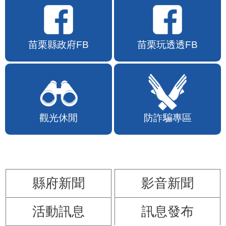
苗栗縣政府FB
苗栗玩透透FB
觀光休閒
防詐騙專區
縣府新聞
影音新聞
活動訊息
訊息發布