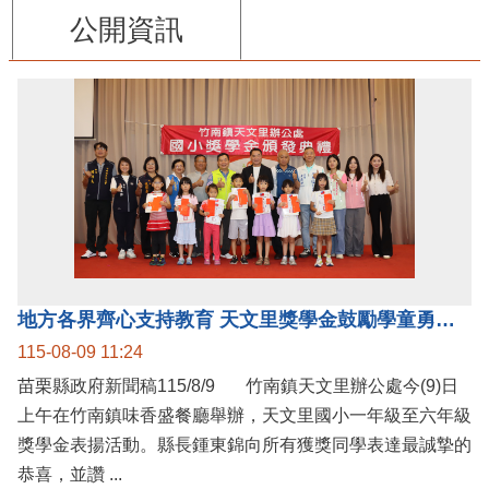
公開資訊
地方各界齊心支持教育 天文里獎學金鼓勵學童勇敢追夢
115-08-09 11:24
苗栗縣政府新聞稿115/8/9 竹南鎮天文里辦公處今(9)日
上午在竹南鎮味香盛餐廳舉辦，天文里國小一年級至六年級
獎學金表揚活動。縣長鍾東錦向所有獲獎同學表達最誠摯的
恭喜，並讚 ...