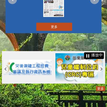
更多
播放中
更多