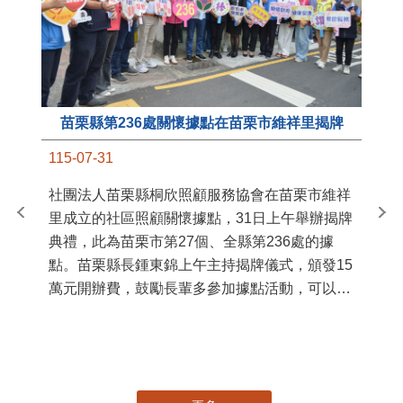
苗栗縣第236處關懷據點在苗栗市維祥里揭牌
11
115-07-31
國
社團法人苗栗縣桐欣照顧服務協會在苗栗市維祥
苗
里成立的社區照顧關懷據點，31日上午舉辦揭牌
署
典禮，此為苗栗市第27個、全縣第236處的據
作
點。苗栗縣長鍾東錦上午主持揭牌儀式，頒發15
縣
萬元開辦費，鼓勵長輩多參加據點活動，可以更
手
加健康、長壽。 坐落於苗栗市維祥里光華街89
號的社區照顧關懷據點，今 ...