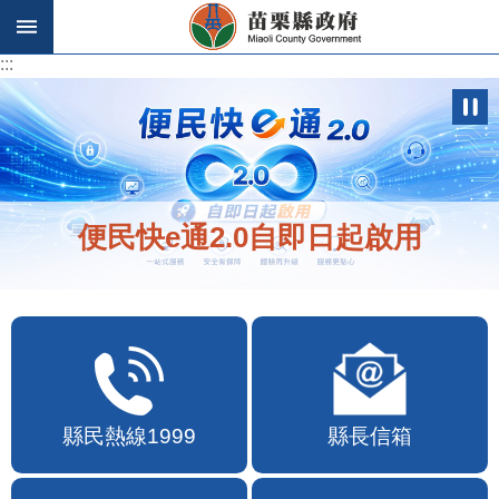
跳到主要內容區塊
:::
:::
便民快e通2.0自即日起啟用
縣民熱線1999
縣長信箱