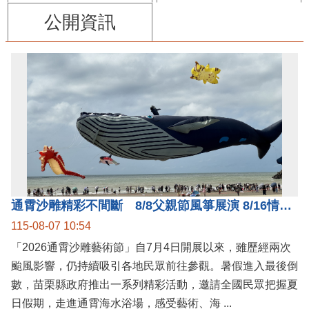
公開資訊
通霄沙雕精彩不間斷 8/8父親節風箏展演 8/16情人節66對浪漫挑戰送好禮
115-08-07 10:54
「2026通霄沙雕藝術節」自7月4日開展以來，雖歷經兩次
颱風影響，仍持續吸引各地民眾前往參觀。暑假進入最後倒
數，苗栗縣政府推出一系列精彩活動，邀請全國民眾把握夏
日假期，走進通霄海水浴場，感受藝術、海 ...