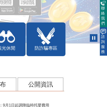
聯
絡
我
們
諮
詢
服
觀光休閒
防詐騙專區
務
布
公開資訊
：9月1日起調降臨時托嬰費用