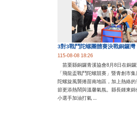
115-08-08 18:26
苗栗縣銅鑼青溪協會8月8日在銅鑼
「飛龍盃戰鬥陀螺競賽」暨青創市集
陀螺旋風襲捲苗南地區，加上熱絡的
節更添熱鬧與溫馨氣氛。縣長鍾東錦
小選手加油打氣 ...