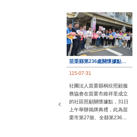
苗栗縣第236處關懷據點在苗栗市維祥里揭牌
115-07-31
社團法人苗栗縣桐欣照顧服
務協會在苗栗市維祥里成立
的社區照顧關懷據點，31日
上午舉辦揭牌典禮，此為苗
栗市第27個、全縣第236處
的據點。苗栗縣長鍾東錦上
午主持揭牌儀式，頒發15萬