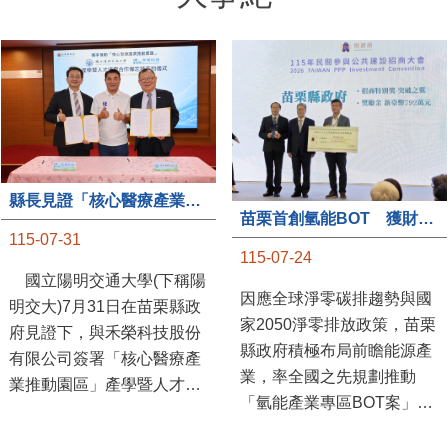
縣長見證「核心醫療產業推動園區」產學合作簽約儀式
苗栗首創氫能BOT 獲財政部「突破之翼」肯定
115-07-31
115-07-24
國立陽明交通大學(下稱陽
因應全球淨零碳排趨勢與國
明交大)7月31日在苗栗縣政
家2050淨零排放政策，苗栗
府見證下，與禾榮科技股份
縣政府積極布局前瞻能源產
有限公司簽署「核心醫療產
業，率全國之先規劃推動
業推動園區」產學暨人才培
「氫能產業專區BOT案」，
育合作備忘錄，為苗栗產業
透過促進民間參與公共建設
升級注入新動能，會中，縣