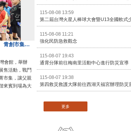
115-08-08 13:59
第二屆台灣火星人棒球大會暨U13全國軟式
115-08-08 11:21
強化民防急救觀念
3對3戰鬥陀螺團體賽決戰銅鑼灣 青創市集展售為父親節增添繽紛
115-08-07 19:43
灣會館，舉辦
通霄分隊前往梅南里活動中心進行防災宣導
展售活動，戰鬥
115-08-07 19:38
菁市集，讓父親
第四救災救護大隊前往西湖天福宮辦理防災
偕來賓到場為大
更多