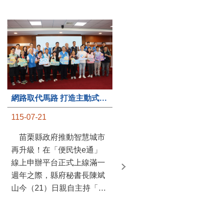
第235處關懷據點揭牌運作 縣長宣布共餐補助將加碼到1萬元
網路取代馬路 打造主動式數位便民服務 苗栗便民快e通 2.0智慧升級啟用
115-07-20
115-07-21
苗栗縣政府攜手牧田家庭
苗栗縣政府推動智慧城市
關懷協會，在頭屋鄉設立的
再升級！在「便民快e通」
社區照顧關懷據點20日揭牌
線上申辦平台正式上線滿一
運作，這是鄉內第6個、全
週年之際，縣府秘書長陳斌
縣第235處的據點；縣長鍾
山今（21）日親自主持「便
東錦在主持揭牌儀式推進據
民快e通 2.0 啟用記者會」，
點總數的同時，也宣布年底
宣布系統全面升級。數位發