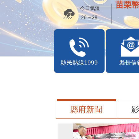
苗栗幣
今日氣溫
26 ~ 28
縣民熱線1999
縣長信
縣府新聞