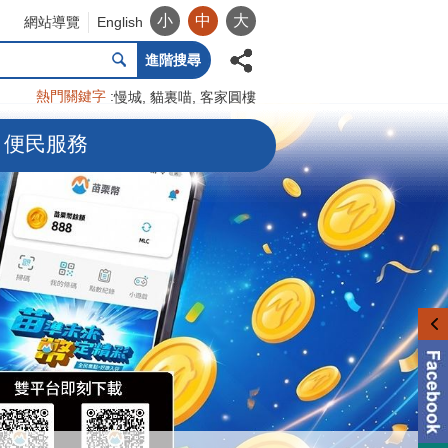
小
中
大
網站導覽
English
進階搜尋
熱門關鍵字
慢城
貓裏喵
客家圓樓
便民服務