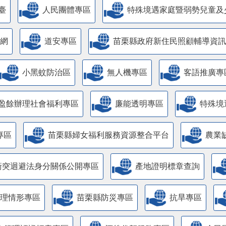
臺
人民團體專區
特殊境遇家庭暨弱勢兒童及
網
道安專區
苗栗縣政府新住民照顧輔導資訊
小黑蚊防治區
無人機專區
客語推廣專
盈餘辦理社會福利專區
廉能透明專區
特殊境
專區
苗栗縣婦女福利服務資源整合平台
農業
衝突迴避法身分關係公開專區
產地證明標章查詢
管理情形專區
苗栗縣防災專區
抗旱專區