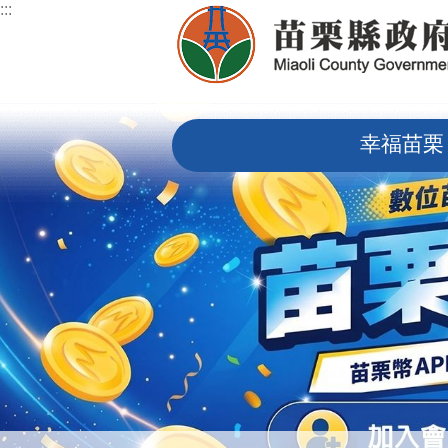
:::
跳到主要內容區塊
:::
幸福苗栗