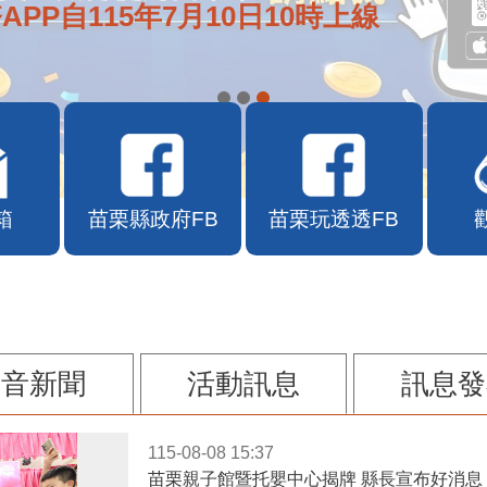
APP自115年7月10日10時上線
箱
苗栗縣政府FB
苗栗玩透透FB
影音新聞
活動訊息
訊息發
115-08-08 15:37
苗栗親子館暨托嬰中心揭牌 縣長宣布好消息