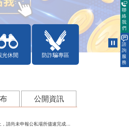
聯
絡
我
們
諮
詢
觀光休閒
防詐騙專區
服
務
布
公開資訊
115年第2季固定源空污費申報已於7月底截止，請尚未申報公私場所儘速完成申繳，以免面臨滯納金及罰鍰!