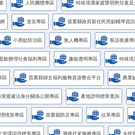
臺
人民團體專區
特殊境遇家庭暨弱勢兒童及
網
道安專區
苗栗縣政府新住民照顧輔導資訊
小黑蚊防治區
無人機專區
客語推廣專
盈餘辦理社會福利專區
廉能透明專區
特殊境
專區
苗栗縣婦女福利服務資源整合平台
農業
衝突迴避法身分關係公開專區
產地證明標章查詢
管理情形專區
苗栗縣防災專區
抗旱專區
主管理認證標章專區
酒後代駕服務專區
全民