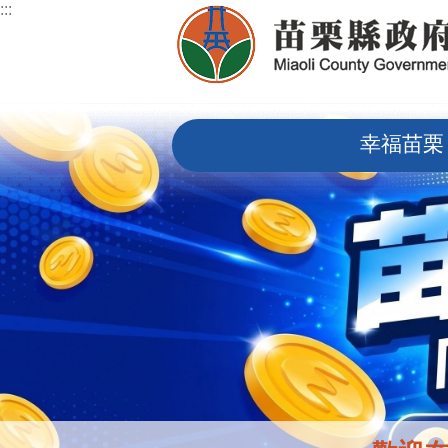
:::
跳到主要內容區塊
:::
幸福苗栗