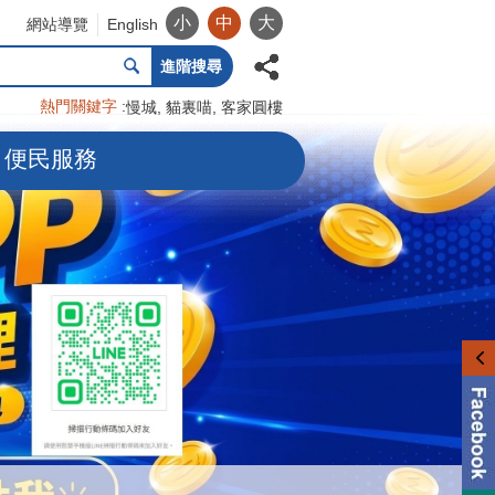
小
中
大
網站導覽
English
進階搜尋
熱門關鍵字
慢城
貓裏喵
客家圓樓
便民服務