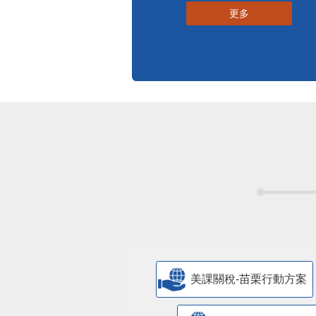
更多
美課關稅-苗栗行動方案