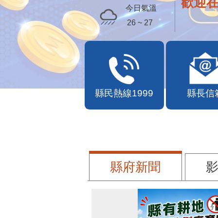
歡迎
今日氣溫
26 ~ 27
縣民熱線1999
縣長信
縣府新聞