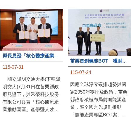
縣長見證「核心醫療產業推動園區」產學合作簽約儀式
苗栗首創氫能BOT 獲財政部「突破之翼」肯定
115-07-31
115-07-24
國立陽明交通大學(下稱陽
因應全球淨零碳排趨勢與國
明交大)7月31日在苗栗縣政
家2050淨零排放政策，苗栗
府見證下，與禾榮科技股份
縣政府積極布局前瞻能源產
有限公司簽署「核心醫療產
業，率全國之先規劃推動
業推動園區」產學暨人才培
「氫能產業專區BOT案」，
育合作備忘錄，為苗栗產業
透過促進民間參與公共建設
升級注入新動能，會中，縣
（BOT）模式，引進民間資