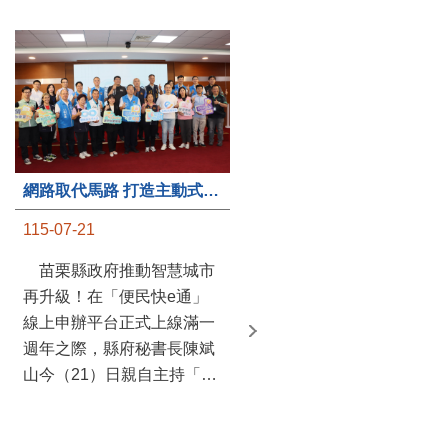
第235處關懷據點揭牌運作 縣長宣布共餐補助將加碼到1萬元
網路取代馬路 打造主動式數位便民服務 苗栗便民快e通 2.0智慧升級啟用
115-07-20
115-07-21
苗栗縣政府攜手牧田家庭
苗栗縣政府推動智慧城市
關懷協會，在頭屋鄉設立的
再升級！在「便民快e通」
社區照顧關懷據點20日揭牌
線上申辦平台正式上線滿一
運作，這是鄉內第6個、全
週年之際，縣府秘書長陳斌
縣第235處的據點；縣長鍾
山今（21）日親自主持「便
東錦在主持揭牌儀式推進據
民快e通 2.0 啟用記者會」，
點總數的同時，也宣布年底
宣布系統全面升級。數位發
前可望將共餐補助直接調高