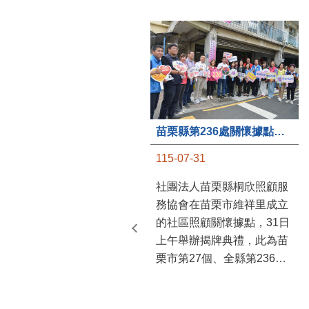
苗栗縣第236處關懷據點在苗栗市維祥里揭牌
115-07-31
社團法人苗栗縣桐欣照顧服
務協會在苗栗市維祥里成立
的社區照顧關懷據點，31日
上午舉辦揭牌典禮，此為苗
栗市第27個、全縣第236處
的據點。苗栗縣長鍾東錦上
午主持揭牌儀式，頒發15萬