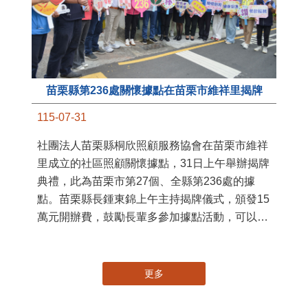
苗栗縣第236處關懷據點在苗栗市維祥里揭牌
11
115-07-31
國
社團法人苗栗縣桐欣照顧服務協會在苗栗市維祥
苗
里成立的社區照顧關懷據點，31日上午舉辦揭牌
署
典禮，此為苗栗市第27個、全縣第236處的據
作
點。苗栗縣長鍾東錦上午主持揭牌儀式，頒發15
縣
萬元開辦費，鼓勵長輩多參加據點活動，可以更
手
加健康、長壽。 坐落於苗栗市維祥里光華街89
號的社區照顧關懷據點，今 ...
更多