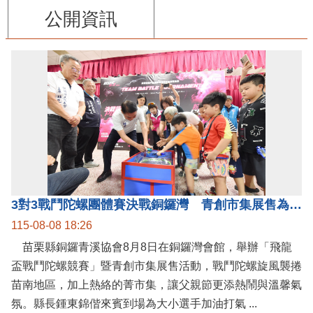
公開資訊
3對3戰鬥陀螺團體賽決戰銅鑼灣 青創市集展售為父親節增添繽紛
115-08-08 18:26
苗栗縣銅鑼青溪協會8月8日在銅鑼灣會館，舉辦「飛龍
盃戰鬥陀螺競賽」暨青創市集展售活動，戰鬥陀螺旋風襲捲
苗南地區，加上熱絡的菁市集，讓父親節更添熱鬧與溫馨氣
氛。縣長鍾東錦偕來賓到場為大小選手加油打氣 ...