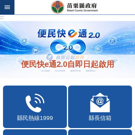
跳到主要內容區塊
:::
:::
便民快e通2.0自即日起啟用
縣民熱線1999
縣長信箱