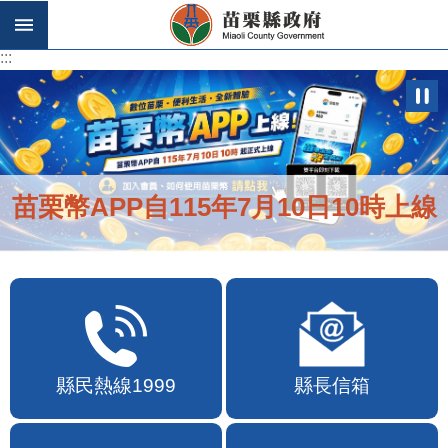
跳到主要內容區塊
:::
:::
苗栗幣APP自115年7月10日10時上線
縣民熱線1999
縣長信箱