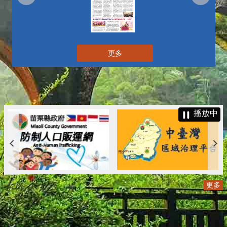
更多
播放中
更多