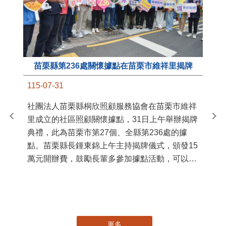
苗栗縣第236處關懷據點在苗栗市維祥里揭牌
11
115-07-31
國
社團法人苗栗縣桐欣照顧服務協會在苗栗市維祥
苗
里成立的社區照顧關懷據點，31日上午舉辦揭牌
署
典禮，此為苗栗市第27個、全縣第236處的據
作
點。苗栗縣長鍾東錦上午主持揭牌儀式，頒發15
縣
萬元開辦費，鼓勵長輩多參加據點活動，可以更
手
加健康、長壽。 坐落於苗栗市維祥里光華街89
號的社區照顧關懷據點，今 ...
更多