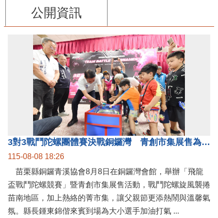
公開資訊
3對3戰鬥陀螺團體賽決戰銅鑼灣 青創市集展售為父親節增添繽紛
115-08-08 18:26
苗栗縣銅鑼青溪協會8月8日在銅鑼灣會館，舉辦「飛龍
盃戰鬥陀螺競賽」暨青創市集展售活動，戰鬥陀螺旋風襲捲
苗南地區，加上熱絡的菁市集，讓父親節更添熱鬧與溫馨氣
氛。縣長鍾東錦偕來賓到場為大小選手加油打氣 ...