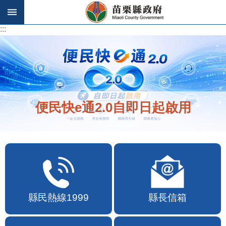
跳到主要內容區塊
:::
:::
便民快e通2.0自即日起啟用
縣民熱線1999
縣長信箱