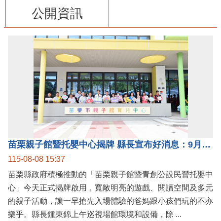
公開資訊
苗栗親子館暨托嬰中心揭牌 縣長宣布好消息：9月1日起調降臨時托嬰費用
115-08-08 15:37
苗栗縣政府積極推動的「苗栗親子館暨青創公設民營托嬰中
心」今天正式揭牌啟用，寬敞明亮的遊戲、閱讀空間及多元
的親子活動，讓一早搶先入場體驗的爸媽跟小孩們玩的不亦
樂乎。縣長鍾東錦上午巡視場館環境和設備，除 ...