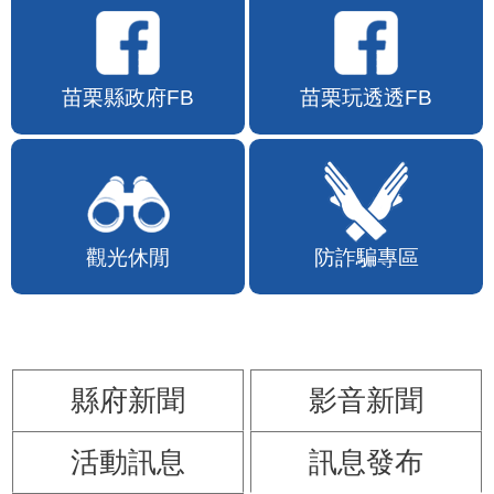
苗栗縣政府FB
苗栗玩透透FB
觀光休閒
防詐騙專區
縣府新聞
影音新聞
活動訊息
訊息發布