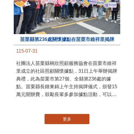
苗栗縣第236處關懷據點在苗栗市維祥里揭牌
11
115-07-31
國
社團法人苗栗縣桐欣照顧服務協會在苗栗市維祥
苗
里成立的社區照顧關懷據點，31日上午舉辦揭牌
署
典禮，此為苗栗市第27個、全縣第236處的據
作
點。苗栗縣長鍾東錦上午主持揭牌儀式，頒發15
縣
萬元開辦費，鼓勵長輩多參加據點活動，可以更
手
加健康、長壽。 坐落於苗栗市維祥里光華街89
號的社區照顧關懷據點，今 ...
更多