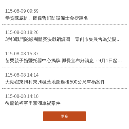
115-08-09 09:59
恭賀陳威帆、簡偉哲消防設備士金榜題名
115-08-08 18:26
3對3戰鬥陀螺團體賽決戰銅鑼灣 青創市集展售為父親節增添繽紛
115-08-08 15:37
苗栗親子館暨托嬰中心揭牌 縣長宣布好消息：9月1日起調降臨時托嬰費用
115-08-08 14:14
大湖鄉東興村東興楓葉地圖過後500公尺車禍案件
115-08-08 14:10
後龍鎮福寧里頭湖車禍案件
更多