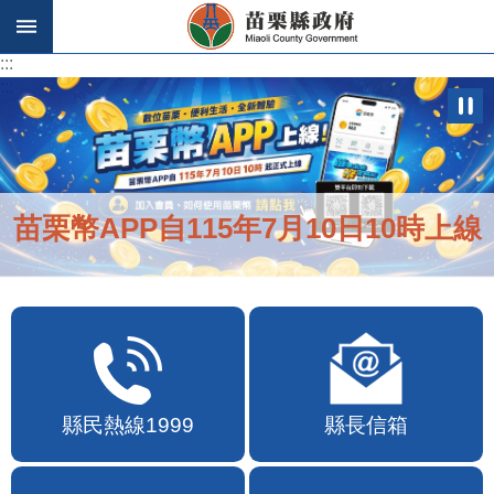
跳到主要內容區塊
:::
:::
苗栗幣APP自115年7月10日10時上線
縣民熱線1999
縣長信箱