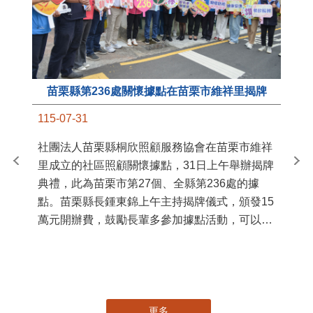
苗栗縣第236處關懷據點在苗栗市維祥里揭牌
11
115-07-31
國
社團法人苗栗縣桐欣照顧服務協會在苗栗市維祥
苗
里成立的社區照顧關懷據點，31日上午舉辦揭牌
署
典禮，此為苗栗市第27個、全縣第236處的據
作
點。苗栗縣長鍾東錦上午主持揭牌儀式，頒發15
縣
萬元開辦費，鼓勵長輩多參加據點活動，可以更
手
加健康、長壽。 坐落於苗栗市維祥里光華街89
號的社區照顧關懷據點，今 ...
更多