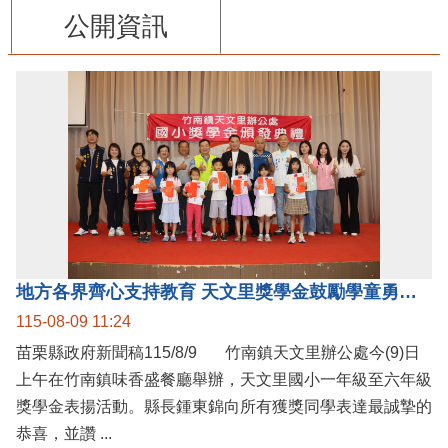
公開資訊
地方各界齊心支持教育 天文里獎學金鼓勵學童勇敢追夢
115-08-09 11:24
苗栗縣政府新聞稿115/8/9 竹南鎮天文里辦公處今(9)日
上午在竹南鎮味香盛餐廳舉辦，天文里國小一年級至六年級
獎學金表揚活動。縣長鍾東錦向所有獲獎同學表達最誠摯的
恭喜，並讚 ...