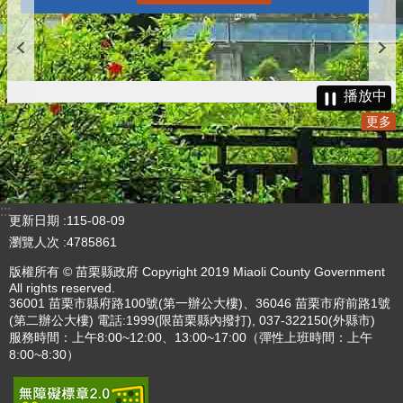
更多
播放中
更多