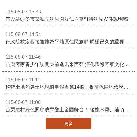
115-08-07 15:36
苗栗縣頭份市某私立幼兒園疑似不當對待幼兒案件說明稿
115-08-07 14:54
行政院核定西拉雅族為平埔原住民族群 盼望已久的重要時刻到來！8月13日起受理民族成員名冊登記
115-08-07 11:46
苗栗客家青少年訪問團前進馬來西亞 深化國際客家文化交流
115-08-07 11:11
移轉土地勾選土地現值申報書第14欄，提前保障地價稅節稅權益
115-08-07 11:00
苗栗農村綠色照顧成果登上全國舞台！ 後龍水尾、埔頂社區前進2026高齡健康產業博覽會
更多