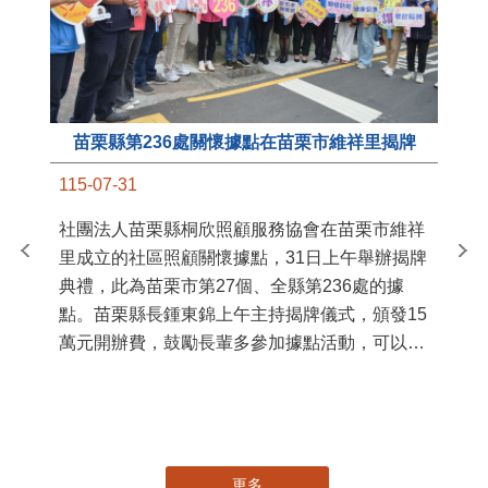
苗栗縣第236處關懷據點在苗栗市維祥里揭牌
11
115-07-31
國
社團法人苗栗縣桐欣照顧服務協會在苗栗市維祥
苗
里成立的社區照顧關懷據點，31日上午舉辦揭牌
署
典禮，此為苗栗市第27個、全縣第236處的據
作
點。苗栗縣長鍾東錦上午主持揭牌儀式，頒發15
縣
萬元開辦費，鼓勵長輩多參加據點活動，可以更
手
加健康、長壽。 坐落於苗栗市維祥里光華街89
號的社區照顧關懷據點，今 ...
更多