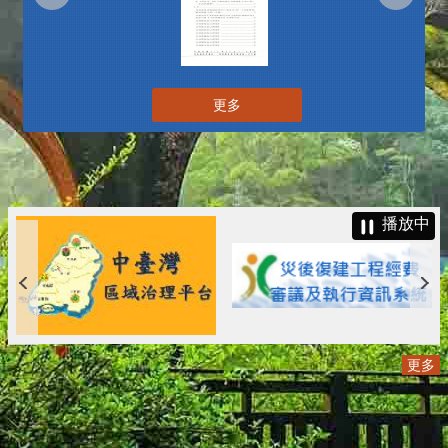
更多
播放中
更多