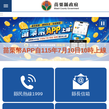
跳到主要內容區塊
:::
:::
苗栗幣APP自115年7月10日10時上線
縣民熱線1999
縣長信箱