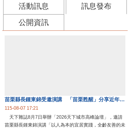
苗栗縣政府FB
苗栗玩透透FB
觀光休閒
防詐騙專區
縣府新聞
影音新聞
活動訊息
訊息發布