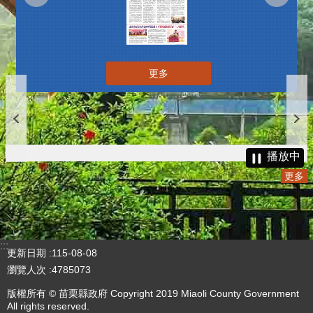
更多
播放中
更多