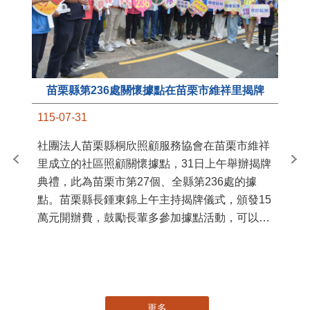
苗栗縣第236處關懷據點在苗栗市維祥里揭牌
11
115-07-31
國
社團法人苗栗縣桐欣照顧服務協會在苗栗市維祥
苗
里成立的社區照顧關懷據點，31日上午舉辦揭牌
署
典禮，此為苗栗市第27個、全縣第236處的據
作
點。苗栗縣長鍾東錦上午主持揭牌儀式，頒發15
縣
萬元開辦費，鼓勵長輩多參加據點活動，可以更
手
加健康、長壽。 坐落於苗栗市維祥里光華街89
號的社區照顧關懷據點，今 ...
更多