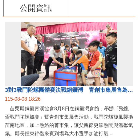
公開資訊
3對3戰鬥陀螺團體賽決戰銅鑼灣 青創市集展售為父親節增添繽紛
115-08-08 18:26
苗栗縣銅鑼青溪協會8月8日在銅鑼灣會館，舉辦「飛龍
盃戰鬥陀螺競賽」暨青創市集展售活動，戰鬥陀螺旋風襲捲
苗南地區，加上熱絡的菁市集，讓父親節更添熱鬧與溫馨氣
氛。縣長鍾東錦偕來賓到場為大小選手加油打氣 ...