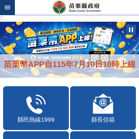
跳到主要內容區塊
:::
:::
苗栗幣APP自115年7月10日10時上線
縣民熱線1999
縣長信箱