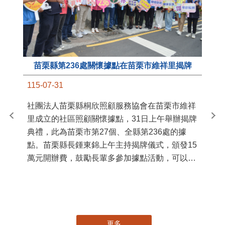
苗栗縣第236處關懷據點在苗栗市維祥里揭牌
11
115-07-31
國
社團法人苗栗縣桐欣照顧服務協會在苗栗市維祥
苗
里成立的社區照顧關懷據點，31日上午舉辦揭牌
署
典禮，此為苗栗市第27個、全縣第236處的據
作
點。苗栗縣長鍾東錦上午主持揭牌儀式，頒發15
縣
萬元開辦費，鼓勵長輩多參加據點活動，可以更
手
加健康、長壽。 坐落於苗栗市維祥里光華街89
號的社區照顧關懷據點，今 ...
更多