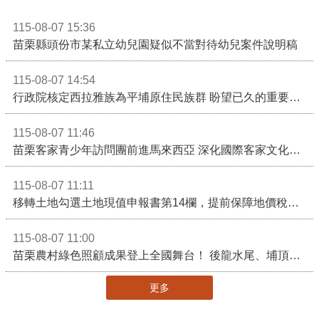
115-08-07 15:36
苗栗縣頭份市某私立幼兒園疑似不當對待幼兒案件說明稿
115-08-07 14:54
行政院核定西拉雅族為平埔原住民族群 盼望已久的重要時刻到來！8月13日起受理民族成員名冊登記
115-08-07 11:46
苗栗客家青少年訪問團前進馬來西亞 深化國際客家文化交流
115-08-07 11:11
移轉土地勾選土地現值申報書第14欄，提前保障地價稅節稅權益
115-08-07 11:00
苗栗農村綠色照顧成果登上全國舞台！ 後龍水尾、埔頂社區前進2026高齡健康產業博覽會
更多