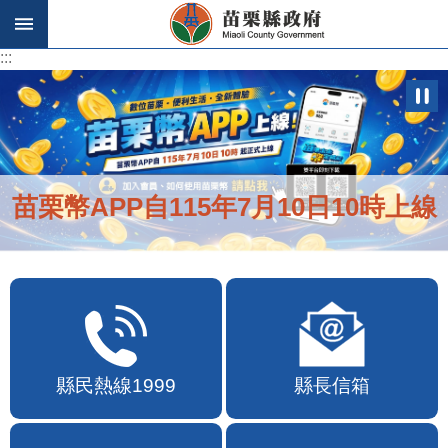
跳到主要內容區塊
:::
:::
苗栗幣APP自115年7月10日10時上線
縣民熱線1999
縣長信箱