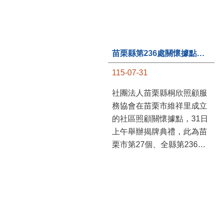
苗栗縣第236處關懷據點在苗栗市維祥里揭牌
115-07-31
社團法人苗栗縣桐欣照顧服
務協會在苗栗市維祥里成立
的社區照顧關懷據點，31日
上午舉辦揭牌典禮，此為苗
栗市第27個、全縣第236處
的據點。苗栗縣長鍾東錦上