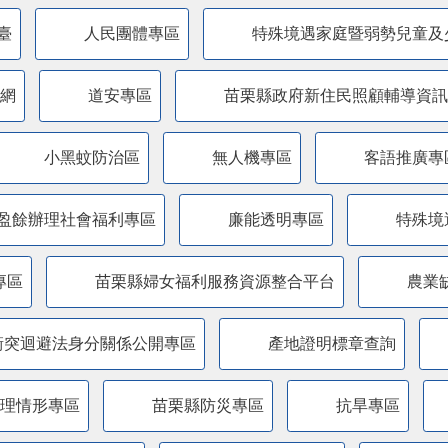
臺
人民團體專區
特殊境遇家庭暨弱勢兒童及
網
道安專區
苗栗縣政府新住民照顧輔導資訊
小黑蚊防治區
無人機專區
客語推廣專
盈餘辦理社會福利專區
廉能透明專區
特殊境
專區
苗栗縣婦女福利服務資源整合平台
農業
衝突迴避法身分關係公開專區
產地證明標章查詢
管理情形專區
苗栗縣防災專區
抗旱專區