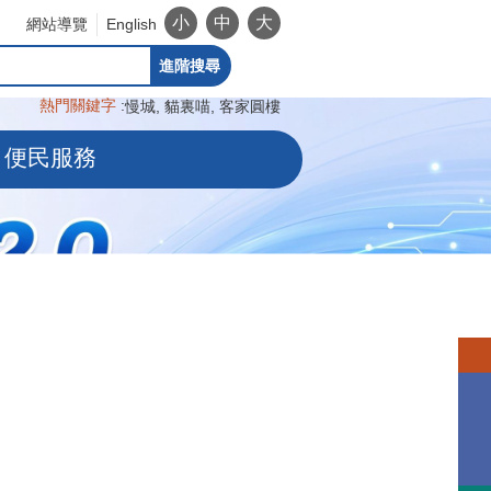
小
中
大
網站導覽
English
進階搜尋
熱門關鍵字
慢城
貓裏喵
客家圓樓
便民服務