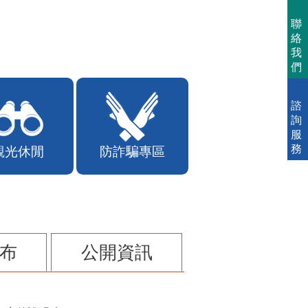
聯
絡
我
們
諮
詢
服
務
觀光休閒
防詐騙專區
布
公開資訊