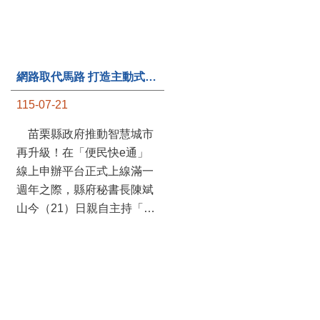
網路取代馬路 打造主動式數位便民服務 苗栗便民快e通 2.0智慧升級啟用
第235處關懷據點揭牌運作 縣長宣布共餐補助將加碼到1萬元
115-07-21
115-07-20
苗栗縣政府推動智慧城市
苗栗縣政府攜手牧田家庭
再升級！在「便民快e通」
關懷協會，在頭屋鄉設立的
線上申辦平台正式上線滿一
社區照顧關懷據點20日揭牌
週年之際，縣府秘書長陳斌
運作，這是鄉內第6個、全
山今（21）日親自主持「便
縣第235處的據點；縣長鍾
民快e通 2.0 啟用記者會」，
東錦在主持揭牌儀式推進據
宣布系統全面升級。數位發
點總數的同時，也宣布年底
展部資料創新司陳怡君副司
前可望將共餐補助直接調高
長蒞臨指導，共同表示對地
到每個月1萬元，另促鄉鎮
方政府智慧服務升級加值的
市公所視財力編列預算配合
肯定。 今日啟用記者 ...
加碼，跟上物價上漲的腳