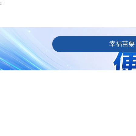
:::
跳到主要內容區塊
:::
幸福苗栗