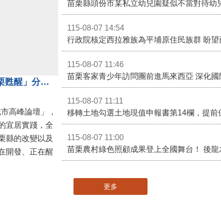
苗栗縣頭份市某私立幼兒園疑似不當對待幼
115-08-07 14:54
115-08-07 11:46
苗栗客家青少年訪問團前進馬來西亞 深化國
苗栗縣長鍾東錦受邀演講 「苗栗甦醒」分享近年轉變
115-08-07 11:11
城市高峰論壇」，
移轉土地勾選土地現值申報書第14欄，提前
的宜居實踐，全
115-08-07 11:00
栗縣的改變以及
在開發、正在醒
更多