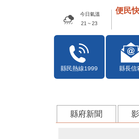
便民快
今日氣溫
21 ~ 23
縣民熱線1999
縣長信
縣府新聞