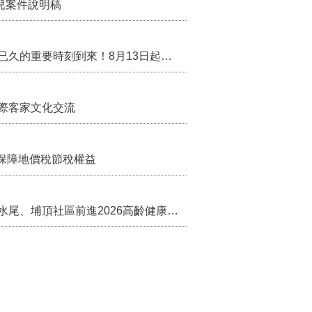
兒案件說明稿
行政院核定西拉雅族為平埔原住民族群 盼望已久的重要時刻到來！8月13日起受理民族成員名冊登記
際客家文化交流
保障地價稅節稅權益
苗栗農村綠色照顧成果登上全國舞台！ 後龍水尾、埔頂社區前進2026高齡健康產業博覽會