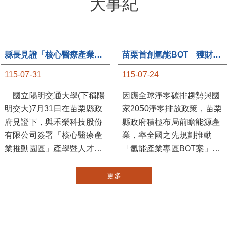
大事紀
縣長見證「核心醫療產業推動園區」產學合作簽約儀式
苗栗首創氫能BOT 獲財政部「突破之翼」肯定
115-07-31
115-07-24
國立陽明交通大學(下稱陽
因應全球淨零碳排趨勢與國
明交大)7月31日在苗栗縣政
家2050淨零排放政策，苗栗
府見證下，與禾榮科技股份
縣政府積極布局前瞻能源產
有限公司簽署「核心醫療產
業，率全國之先規劃推動
業推動園區」產學暨人才培
「氫能產業專區BOT案」，
育合作備忘錄，為苗栗產業
透過促進民間參與公共建設
升級注入新動能，會中，縣
（BOT）模式，引進民間資
長提到醫療園區、高鐵周邊
金、技術與營運能量，打造
土地規劃，期許攜手各界共
全國首座以氫能產業為核心
創美好前景，透過產官學合
的專業園區，展現苗栗推動
作打造更幸福快樂的苗栗。
新能源產業及能源轉型的前