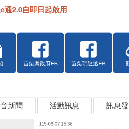
e通2.0自即日起啟用
箱
苗栗縣政府FB
苗栗玩透透FB
影音新聞
活動訊息
訊息發
115-08-07 15:36