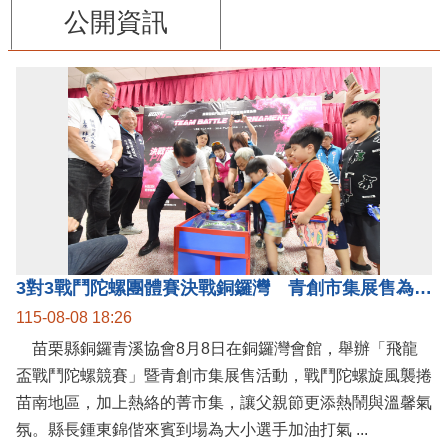
公開資訊
3對3戰鬥陀螺團體賽決戰銅鑼灣 青創市集展售為父親節增添繽紛
115-08-08 18:26
苗栗縣銅鑼青溪協會8月8日在銅鑼灣會館，舉辦「飛龍
盃戰鬥陀螺競賽」暨青創市集展售活動，戰鬥陀螺旋風襲捲
苗南地區，加上熱絡的菁市集，讓父親節更添熱鬧與溫馨氣
氛。縣長鍾東錦偕來賓到場為大小選手加油打氣 ...