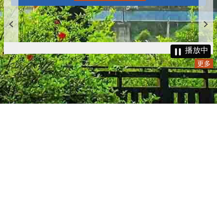
播放中
更多
:::
更新日期
115-08-08
瀏覽人次
4785009
版權所有 © 苗栗縣政府 Copyright 2019 Miaoli County Government
All rights reserved.
36001 苗栗市縣府路100號(第一辦公大樓)、36046 苗栗市府前路1號
(第二辦公大樓) 電話:1999(限苗栗縣內撥打), 037-322150(外縣市)
服務時間：上午8:00~12:00、13:00~17:00（彈性上班時間：上午
8:00~8:30）