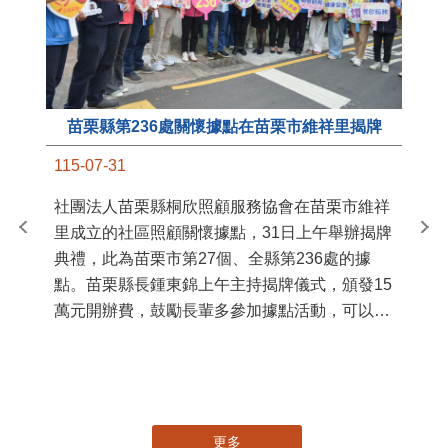
苗栗縣第236處關懷據點在苗栗市維祥里揭牌
11
115-07-31
國
社團法人苗栗縣桐欣照顧服務協會在苗栗市維祥
苗
里成立的社區照顧關懷據點，31日上午舉辦揭牌
署
典禮，此為苗栗市第27個、全縣第236處的據
作
點。苗栗縣長鍾東錦上午主持揭牌儀式，頒發15
縣
萬元開辦費，鼓勵長輩多參加據點活動，可以更
手
加健康、長壽。 坐落於苗栗市維祥里光華街89
號的社區照顧關懷據點，今 ...
更多