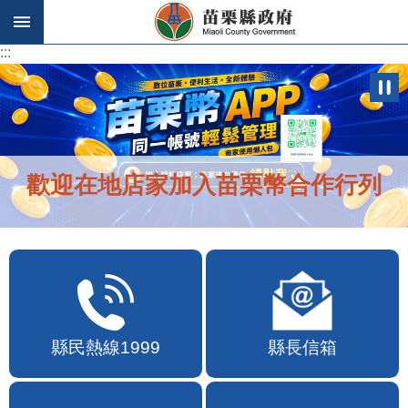
跳到主要內容區塊
:::
:::
歡迎在地店家加入苗栗幣合作行列
縣民熱線1999
縣長信箱