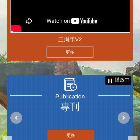
三周年V2
更多
播放中
專刊
更多