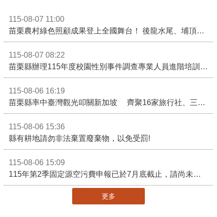
115-08-07 11:00
苗栗農村綠色照顧成果登上全國舞台！ 後龍水尾、埔頂社區前進2026高齡健康產業博覽會
115-08-07 08:22
苗栗縣辦理115年度校園性別事件調查專業人員進階培訓 深化調查實務能力 持續打造安全友善校園
115-08-06 16:19
苗栗縣率中臺灣觀光叩關新加坡 齊聚16家旅行社、三大航空 NATAS旅展開賣主題遊程
115-08-06 15:36
縣有耕地請勿非法棄置廢棄物，以免受罰!
115-08-06 15:09
115年第2季固定源空污費申報已於7月底截止，請尚未申報公私場所儘速完成申繳，以免面臨滯納金及罰鍰!
更多