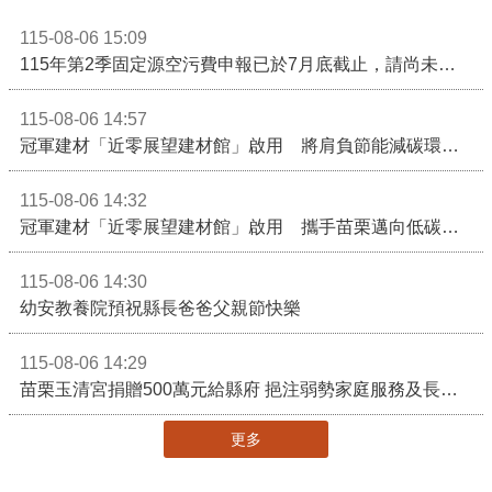
115-08-06 15:09
115年第2季固定源空污費申報已於7月底截止，請尚未申報公私場所儘速完成申繳，以免面臨滯納金及罰鍰!
115-08-06 14:57
冠軍建材「近零展望建材館」啟用 將肩負節能減碳環境教育重任
115-08-06 14:32
冠軍建材「近零展望建材館」啟用 攜手苗栗邁向低碳建築新未來
115-08-06 14:30
幼安教養院預祝縣長爸爸父親節快樂
115-08-06 14:29
苗栗玉清宮捐贈500萬元給縣府 挹注弱勢家庭服務及長照醫療資源
更多