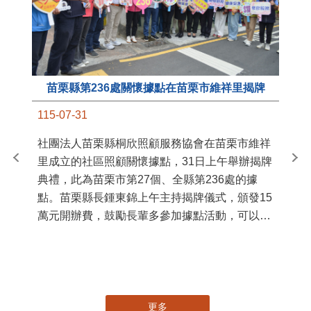
苗栗縣第236處關懷據點在苗栗市維祥里揭牌
11
115-07-31
國
社團法人苗栗縣桐欣照顧服務協會在苗栗市維祥
苗
里成立的社區照顧關懷據點，31日上午舉辦揭牌
署
典禮，此為苗栗市第27個、全縣第236處的據
作
點。苗栗縣長鍾東錦上午主持揭牌儀式，頒發15
縣
萬元開辦費，鼓勵長輩多參加據點活動，可以更
手
加健康、長壽。 坐落於苗栗市維祥里光華街89
號的社區照顧關懷據點，今 ...
更多