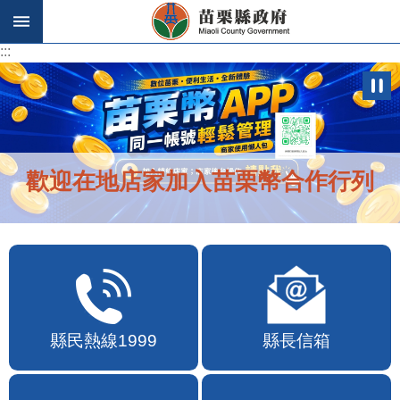
跳到主要內容區塊
:::
:::
歡迎在地店家加入苗栗幣合作行列
縣民熱線1999
縣長信箱