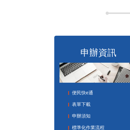
申辦資訊
便民快e通
表單下載
申辦須知