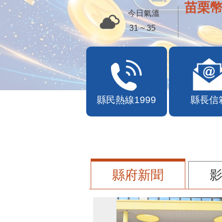
便民快
今日氣溫
31 ~ 35
縣民熱線1999
縣長信
縣府新聞