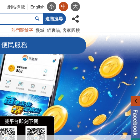
小
中
大
網站導覽
English
進階搜尋
熱門關鍵字
慢城
貓裏喵
客家圓樓
便民服務