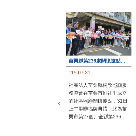
苗栗縣第236處關懷據點在苗栗市維祥里揭牌
115-07-31
社團法人苗栗縣桐欣照顧服
務協會在苗栗市維祥里成立
的社區照顧關懷據點，31日
上午舉辦揭牌典禮，此為苗
栗市第27個、全縣第236處
的據點。苗栗縣長鍾東錦上