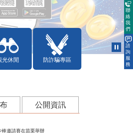
聯
絡
我
們
諮
詢
服
務
觀光休閒
防詐騙專區
布
公開資訊