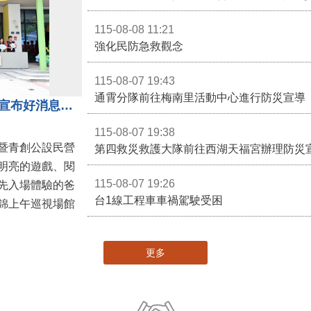
第二屆台灣火星人棒球大會暨U13全國軟式
115-08-08 11:21
強化民防急救觀念
115-08-07 19:43
通霄分隊前往梅南里活動中心進行防災宣導
苗栗親子館暨托嬰中心揭牌 縣長宣布好消息：9月1日起調降臨時托嬰費用
115-08-07 19:38
暨青創公設民營
第四救災救護大隊前往西湖天福宮辦理防災
明亮的遊戲、閱
115-08-07 19:26
先入場體驗的爸
台1線工程車車禍駕駛受困
錦上午巡視場館
更多