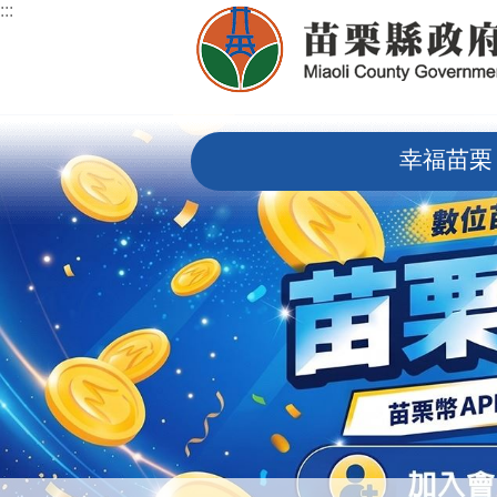
:::
跳到主要內容區塊
:::
幸福苗栗