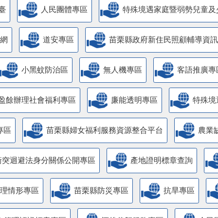
臺
人民團體專區
特殊境遇家庭暨弱勢兒童及
網
道安專區
苗栗縣政府新住民照顧輔導資訊
小黑蚊防治區
無人機專區
客語推廣專
盈餘辦理社會福利專區
廉能透明專區
特殊境
專區
苗栗縣婦女福利服務資源整合平台
農業
衝突迴避法身分關係公開專區
產地證明標章查詢
管理情形專區
苗栗縣防災專區
抗旱專區