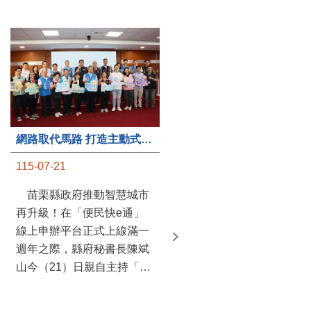
第235處關懷據點揭牌運作 縣長宣布共餐補助將加碼到1萬元
網路取代馬路 打造主動式數位便民服務 苗栗便民快e通 2.0智慧升級啟用
115-07-20
115-07-21
苗栗縣政府攜手牧田家庭
苗栗縣政府推動智慧城市
關懷協會，在頭屋鄉設立的
再升級！在「便民快e通」
社區照顧關懷據點20日揭牌
線上申辦平台正式上線滿一
運作，這是鄉內第6個、全
週年之際，縣府秘書長陳斌
縣第235處的據點；縣長鍾
山今（21）日親自主持「便
東錦在主持揭牌儀式推進據
民快e通 2.0 啟用記者會」，
點總數的同時，也宣布年底