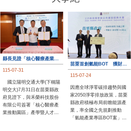
大事紀
縣長見證「核心醫療產業推動園區」產學合作簽約儀式
苗栗首創氫能BOT 獲財政部「突破之翼」肯定
115-07-31
115-07-24
國立陽明交通大學(下稱陽
因應全球淨零碳排趨勢與國
明交大)7月31日在苗栗縣政
家2050淨零排放政策，苗栗
府見證下，與禾榮科技股份
縣政府積極布局前瞻能源產
有限公司簽署「核心醫療產
業，率全國之先規劃推動
業推動園區」產學暨人才培
「氫能產業專區BOT案」，
育合作備忘錄，為苗栗產業
透過促進民間參與公共建設