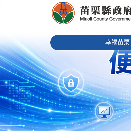
:::
跳到主要內容區塊
:::
幸福苗栗