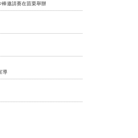
少棒邀請賽在苗栗舉辦
宣導