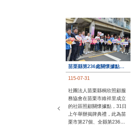
苗栗縣第236處關懷據點在苗栗市維祥里揭牌
115-07-31
社團法人苗栗縣桐欣照顧服
務協會在苗栗市維祥里成立
的社區照顧關懷據點，31日
上午舉辦揭牌典禮，此為苗
栗市第27個、全縣第236處
的據點。苗栗縣長鍾東錦上