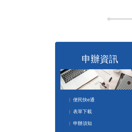
申辦資訊
便民快e通
表單下載
申辦須知