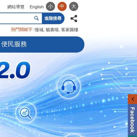
小
中
大
網站導覽
English
進階搜尋
熱門關鍵字
慢城
貓裏喵
客家圓樓
便民服務