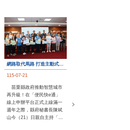
第235處關懷據點揭牌運作 縣長宣布共餐補助將加碼到1萬元
網路取代馬路 打造主動式數位便民服務 苗栗便民快e通 2.0智慧升級啟用
115-07-20
115-07-21
苗栗縣政府攜手牧田家庭
苗栗縣政府推動智慧城市
關懷協會，在頭屋鄉設立的
再升級！在「便民快e通」
社區照顧關懷據點20日揭牌
線上申辦平台正式上線滿一
運作，這是鄉內第6個、全
週年之際，縣府秘書長陳斌
縣第235處的據點；縣長鍾
山今（21）日親自主持「便
東錦在主持揭牌儀式推進據
民快e通 2.0 啟用記者會」，
點總數的同時，也宣布年底