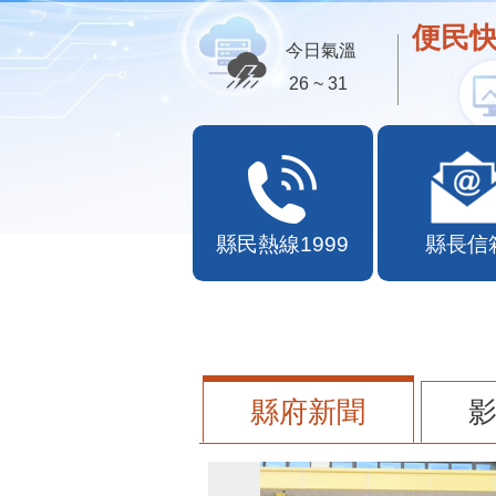
便民快
今日氣溫
26 ~ 31
縣民熱線1999
縣長信
縣府新聞