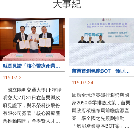
大事紀
縣長見證「核心醫療產業推動園區」產學合作簽約儀式
苗栗首創氫能BOT 獲財政部「突破之翼」肯定
115-07-31
115-07-24
國立陽明交通大學(下稱陽
因應全球淨零碳排趨勢與國
明交大)7月31日在苗栗縣政
家2050淨零排放政策，苗栗
府見證下，與禾榮科技股份
縣政府積極布局前瞻能源產
有限公司簽署「核心醫療產
業，率全國之先規劃推動
業推動園區」產學暨人才培
「氫能產業專區BOT案」，
育合作備忘錄，為苗栗產業
透過促進民間參與公共建設