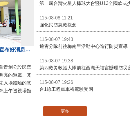
第二屆台灣火星人棒球大會暨U13全國軟式
115-08-08 11:21
強化民防急救觀念
115-08-07 19:43
通霄分隊前往梅南里活動中心進行防災宣導
苗栗親子館暨托嬰中心揭牌 縣長宣布好消息：9月1日起調降臨時托嬰費用
115-08-07 19:38
暨青創公設民營
第四救災救護大隊前往西湖天福宮辦理防災
明亮的遊戲、閱
115-08-07 19:26
先入場體驗的爸
台1線工程車車禍駕駛受困
錦上午巡視場館
更多