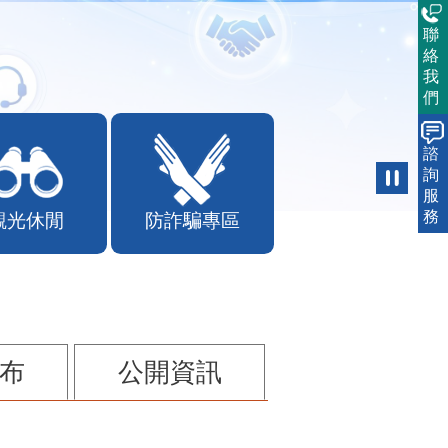
聯
絡
我
們
諮
詢
服
務
觀光休閒
防詐騙專區
布
公開資訊