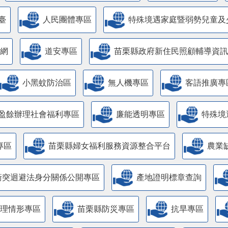
臺
人民團體專區
特殊境遇家庭暨弱勢兒童及
網
道安專區
苗栗縣政府新住民照顧輔導資訊
小黑蚊防治區
無人機專區
客語推廣專
盈餘辦理社會福利專區
廉能透明專區
特殊境
專區
苗栗縣婦女福利服務資源整合平台
農業
衝突迴避法身分關係公開專區
產地證明標章查詢
管理情形專區
苗栗縣防災專區
抗旱專區