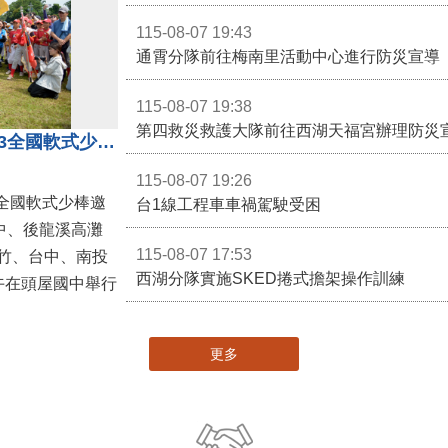
115-08-07 19:43
通霄分隊前往梅南里活動中心進行防災宣導
115-08-07 19:38
第四救災救護大隊前往西湖天福宮辦理防災
第二屆台灣火星人棒球大會暨U13全國軟式少棒邀請賽在苗栗舉辦
115-08-07 19:26
全國軟式少棒邀
台1線工程車車禍駕駛受困
中、後龍溪高灘
115-08-07 17:53
竹、台中、南投
西湖分隊實施SKED捲式擔架操作訓練
午在頭屋國中舉行
更多