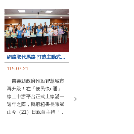
第235處關懷據點揭牌運作 縣長宣布共餐補助將加碼到1萬元
網路取代馬路 打造主動式數位便民服務 苗栗便民快e通 2.0智慧升級啟用
115-07-20
115-07-21
苗栗縣政府攜手牧田家庭
苗栗縣政府推動智慧城市
關懷協會，在頭屋鄉設立的
再升級！在「便民快e通」
社區照顧關懷據點20日揭牌
線上申辦平台正式上線滿一
運作，這是鄉內第6個、全
週年之際，縣府秘書長陳斌
縣第235處的據點；縣長鍾
山今（21）日親自主持「便
東錦在主持揭牌儀式推進據
民快e通 2.0 啟用記者會」，
點總數的同時，也宣布年底
宣布系統全面升級。數位發
前可望將共餐補助直接調高