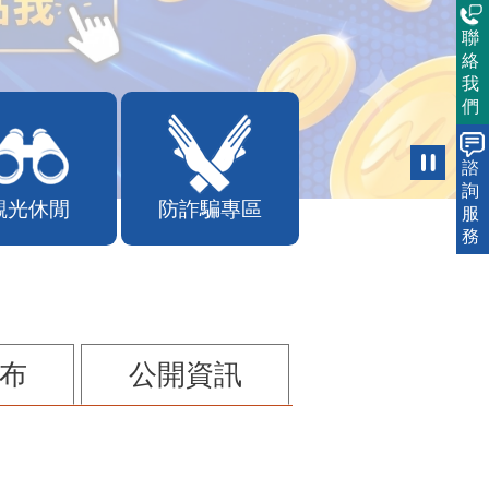
聯
絡
我
們
諮
詢
觀光休閒
防詐騙專區
服
務
布
公開資訊