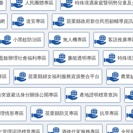
臺
人民團體專區
特殊境遇家庭暨弱勢兒童及
網
道安專區
苗栗縣政府新住民照顧輔導資訊
小黑蚊防治區
無人機專區
客語推廣專
盈餘辦理社會福利專區
廉能透明專區
特殊境
專區
苗栗縣婦女福利服務資源整合平台
農業
衝突迴避法身分關係公開專區
產地證明標章查詢
管理情形專區
苗栗縣防災專區
抗旱專區
主管理認證標章專區
酒後代駕服務專區
全民