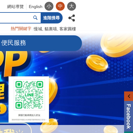
小
中
大
網站導覽
English
進階搜尋
熱門關鍵字
慢城
貓裏喵
客家圓樓
便民服務