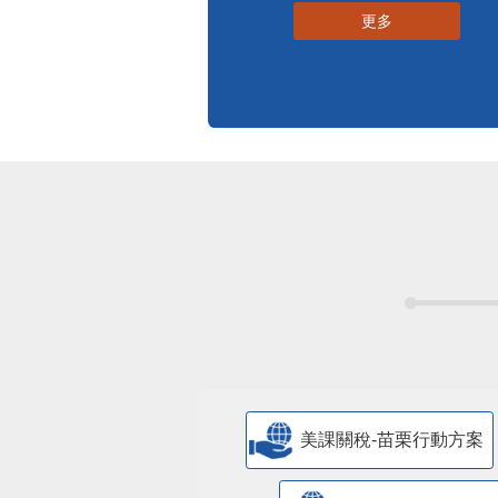
更多
美課關稅-苗栗行動方案