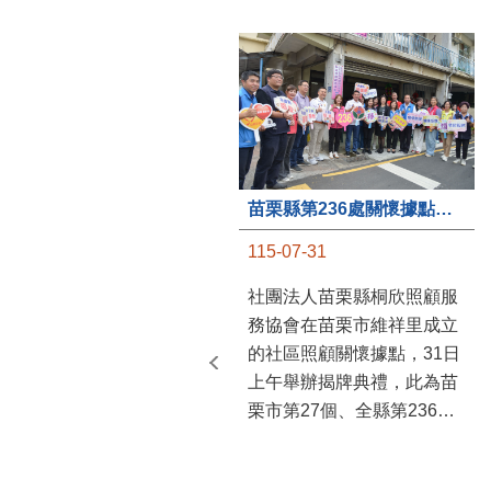
苗栗縣第236處關懷據點在苗栗市維祥里揭牌
115-07-31
社團法人苗栗縣桐欣照顧服
務協會在苗栗市維祥里成立
的社區照顧關懷據點，31日
上午舉辦揭牌典禮，此為苗
栗市第27個、全縣第236處
的據點。苗栗縣長鍾東錦上
午主持揭牌儀式，頒發15萬