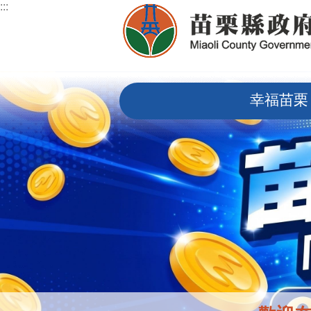
:::
跳到主要內容區塊
:::
幸福苗栗