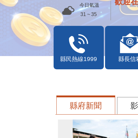
歡迎
今日氣溫
31 ~ 35
縣民熱線1999
縣長信
縣府新聞