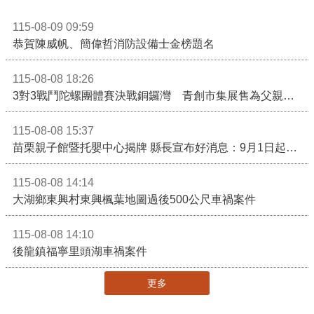
115-08-09 09:59
恭賀陳威帆、簡偉哲消防設備士金榜題名
115-08-08 18:26
3對3戰鬥陀螺團體賽決戰銅鑼灣 青創市集展售為父親節增添繽紛
115-08-08 15:37
苗栗親子館暨托嬰中心揭牌 縣長宣布好消息：9月1日起調降臨時托嬰費用
115-08-08 14:14
大湖鄉東興村東興楓葉地圖過後500公尺車禍案件
115-08-08 14:10
後龍鎮福寧里頭湖車禍案件
更多