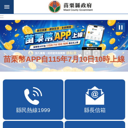
跳到主要內容區塊
:::
:::
苗栗幣APP自115年7月10日10時上線
縣民熱線1999
縣長信箱