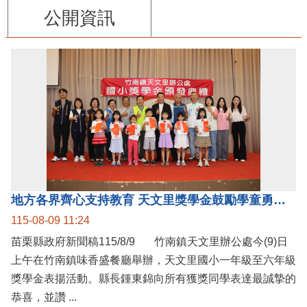
公開資訊
地方各界齊心支持教育 天文里獎學金鼓勵學童勇敢追夢
115-08-09 11:24
苗栗縣政府新聞稿115/8/9 竹南鎮天文里辦公處今(9)日
上午在竹南鎮味香盛餐廳舉辦，天文里國小一年級至六年級
獎學金表揚活動。縣長鍾東錦向所有獲獎同學表達最誠摯的
恭喜，並讚 ...