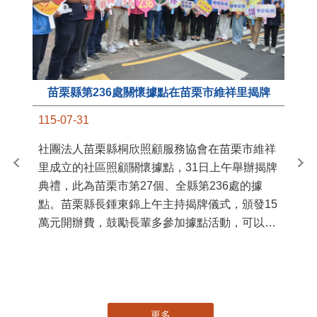
苗栗縣第236處關懷據點在苗栗市維祥里揭牌
11
115-07-31
國
社團法人苗栗縣桐欣照顧服務協會在苗栗市維祥
苗
里成立的社區照顧關懷據點，31日上午舉辦揭牌
署
典禮，此為苗栗市第27個、全縣第236處的據
作
點。苗栗縣長鍾東錦上午主持揭牌儀式，頒發15
縣
萬元開辦費，鼓勵長輩多參加據點活動，可以更
手
加健康、長壽。 坐落於苗栗市維祥里光華街89
號的社區照顧關懷據點，今 ...
更多