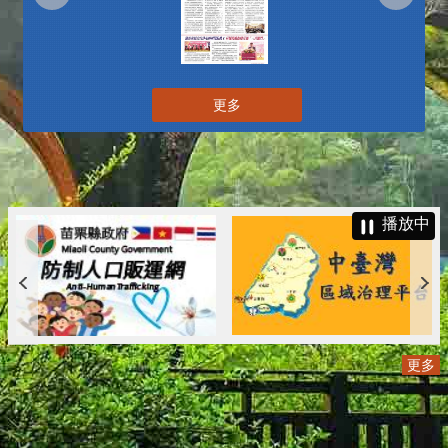
更多
播放中
更多