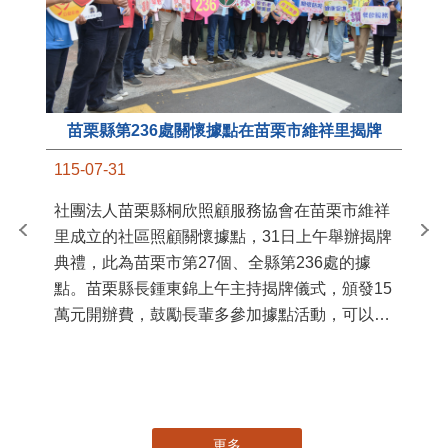
苗栗縣第236處關懷據點在苗栗市維祥里揭牌
11
115-07-31
國
社團法人苗栗縣桐欣照顧服務協會在苗栗市維祥
苗
里成立的社區照顧關懷據點，31日上午舉辦揭牌
署
典禮，此為苗栗市第27個、全縣第236處的據
作
點。苗栗縣長鍾東錦上午主持揭牌儀式，頒發15
縣
萬元開辦費，鼓勵長輩多參加據點活動，可以更
手
加健康、長壽。 坐落於苗栗市維祥里光華街89
號的社區照顧關懷據點，今 ...
更多