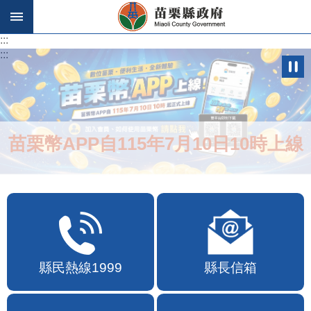
跳到主要內容區塊
:::
:::
苗栗幣APP自115年7月10日10時上線
縣民熱線1999
縣長信箱