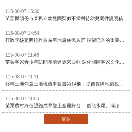
115-08-07 15:36
苗栗縣頭份市某私立幼兒園疑似不當對待幼兒案件說明稿
115-08-07 14:54
行政院核定西拉雅族為平埔原住民族群 盼望已久的重要時刻到來！8月13日起受理民族成員名冊登記
115-08-07 11:46
苗栗客家青少年訪問團前進馬來西亞 深化國際客家文化交流
115-08-07 11:11
移轉土地勾選土地現值申報書第14欄，提前保障地價稅節稅權益
115-08-07 11:00
苗栗農村綠色照顧成果登上全國舞台！ 後龍水尾、埔頂社區前進2026高齡健康產業博覽會
更多