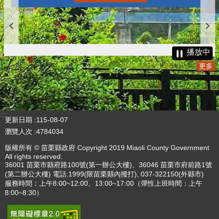
更多
播放中
更多