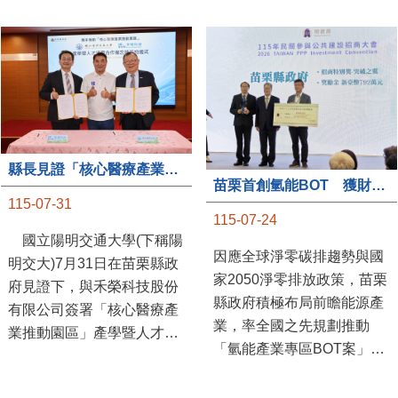
縣長見證「核心醫療產業推動園區」產學合作簽約儀式
苗栗首創氫能BOT 獲財政部「突破之翼」肯定
115-07-31
115-07-24
國立陽明交通大學(下稱陽
因應全球淨零碳排趨勢與國
明交大)7月31日在苗栗縣政
家2050淨零排放政策，苗栗
府見證下，與禾榮科技股份
縣政府積極布局前瞻能源產
有限公司簽署「核心醫療產
業，率全國之先規劃推動
業推動園區」產學暨人才培
「氫能產業專區BOT案」，
育合作備忘錄，為苗栗產業
透過促進民間參與公共建設
升級注入新動能，會中，縣
（BOT）模式，引進民間資