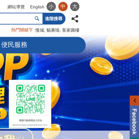
小
中
大
網站導覽
English
進階搜尋
熱門關鍵字
慢城
貓裏喵
客家圓樓
便民服務