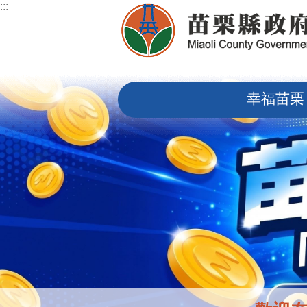
:::
跳到主要內容區塊
:::
幸福苗栗