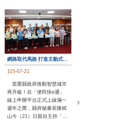
第235處關懷據點揭牌運作 縣長宣布共餐補助將加碼到1萬元
網路取代馬路 打造主動式數位便民服務 苗栗便民快e通 2.0智慧升級啟用
115-07-20
115-07-21
苗栗縣政府攜手牧田家庭
苗栗縣政府推動智慧城市
關懷協會，在頭屋鄉設立的
再升級！在「便民快e通」
社區照顧關懷據點20日揭牌
線上申辦平台正式上線滿一
運作，這是鄉內第6個、全
週年之際，縣府秘書長陳斌
縣第235處的據點；縣長鍾
山今（21）日親自主持「便
東錦在主持揭牌儀式推進據
民快e通 2.0 啟用記者會」，
點總數的同時，也宣布年底
宣布系統全面升級。數位發
前可望將共餐補助直接調高