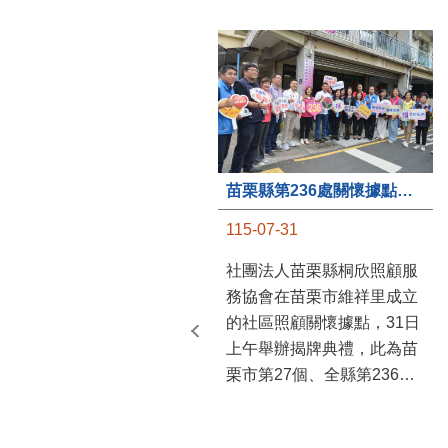
苗栗縣第236處關懷據點在苗栗市維祥里揭牌
115-07-31
社團法人苗栗縣桐欣照顧服
務協會在苗栗市維祥里成立
的社區照顧關懷據點，31日
上午舉辦揭牌典禮，此為苗
栗市第27個、全縣第236處
的據點。苗栗縣長鍾東錦上
午主持揭牌儀式，頒發15萬