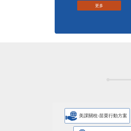
更多
美課關稅-苗栗行動方案