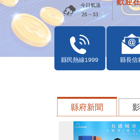
歡迎
今日氣溫
26 ~ 33
縣民熱線1999
縣長信
縣府新聞