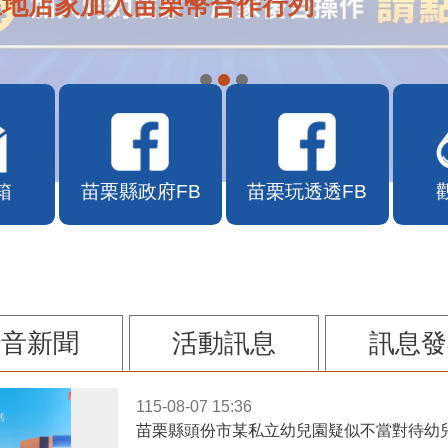
在地店家加入苗栗幣合作行列
箱
苗栗縣政府FB
苗栗玩透透FB
影音新聞
活動訊息
訊息發
115-08-07 15:36
苗栗縣頭份市某私立幼兒園疑似不當對待幼