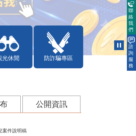
聯
絡
我
們
諮
詢
觀光休閒
防詐騙專區
服
務
布
公開資訊
兒案件說明稿