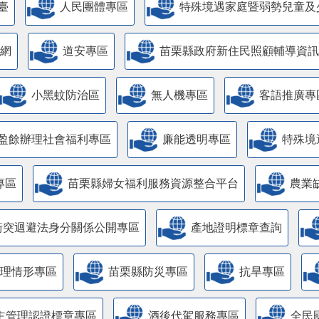
臺
人民團體專區
特殊境遇家庭暨弱勢兒童及
網
道安專區
苗栗縣政府新住民照顧輔導資訊
小黑蚊防治區
無人機專區
客語推廣專
盈餘辦理社會福利專區
廉能透明專區
特殊境
專區
苗栗縣婦女福利服務資源整合平台
農業
衝突迴避法身分關係公開專區
產地證明標章查詢
管理情形專區
苗栗縣防災專區
抗旱專區
主管理認證標章專區
酒後代駕服務專區
全民