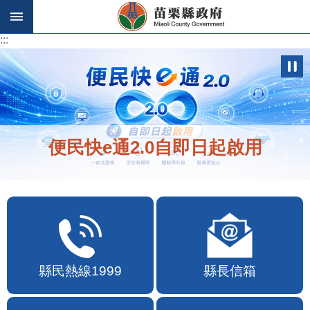
跳到主要內容區塊
:::
:::
便民快e通2.0自即日起啟用
縣民熱線1999
縣長信箱