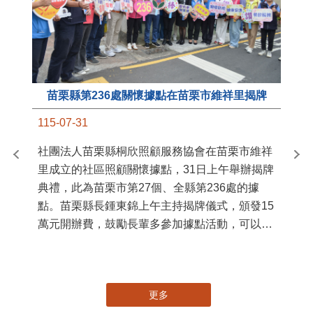
苗栗縣第236處關懷據點在苗栗市維祥里揭牌
11
115-07-31
國
社團法人苗栗縣桐欣照顧服務協會在苗栗市維祥
苗
里成立的社區照顧關懷據點，31日上午舉辦揭牌
署
典禮，此為苗栗市第27個、全縣第236處的據
作
點。苗栗縣長鍾東錦上午主持揭牌儀式，頒發15
縣
萬元開辦費，鼓勵長輩多參加據點活動，可以更
手
加健康、長壽。 坐落於苗栗市維祥里光華街89
號的社區照顧關懷據點，今 ...
更多