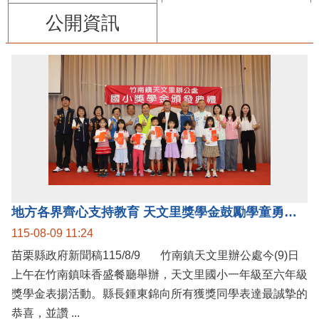
公開資訊
地方各界齊心支持教育 天文里獎學金鼓勵學童勇敢追夢
115-08-09 11:24
苗栗縣政府新聞稿115/8/9 竹南鎮天文里辦公處今(9)日
上午在竹南鎮味香盛餐廳舉辦，天文里國小一年級至六年級
獎學金表揚活動。縣長鍾東錦向所有獲獎同學表達最誠摯的
恭喜，並讚 ...