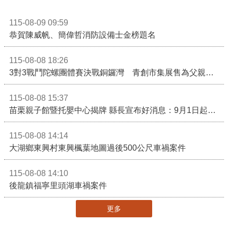
115-08-09 09:59
恭賀陳威帆、簡偉哲消防設備士金榜題名
115-08-08 18:26
3對3戰鬥陀螺團體賽決戰銅鑼灣 青創市集展售為父親節增添繽紛
115-08-08 15:37
苗栗親子館暨托嬰中心揭牌 縣長宣布好消息：9月1日起調降臨時托嬰費用
115-08-08 14:14
大湖鄉東興村東興楓葉地圖過後500公尺車禍案件
115-08-08 14:10
後龍鎮福寧里頭湖車禍案件
更多