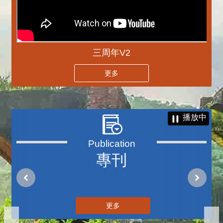
三周年V2
更多
播放中
專刊
更多