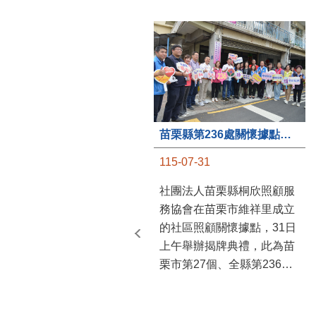
苗栗縣第236處關懷據點在苗栗市維祥里揭牌
115-07-31
社團法人苗栗縣桐欣照顧服
務協會在苗栗市維祥里成立
的社區照顧關懷據點，31日
上午舉辦揭牌典禮，此為苗
栗市第27個、全縣第236處
的據點。苗栗縣長鍾東錦上
午主持揭牌儀式，頒發15萬