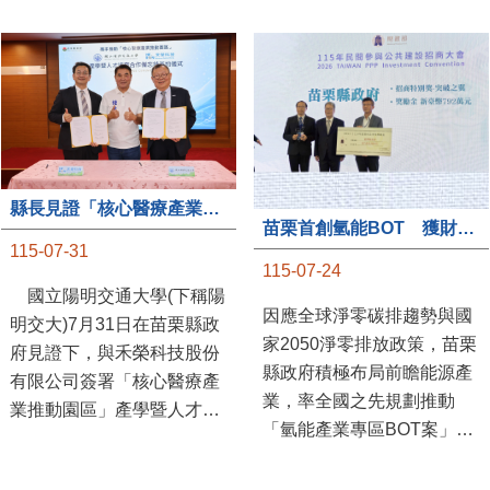
縣長見證「核心醫療產業推動園區」產學合作簽約儀式
苗栗首創氫能BOT 獲財政部「突破之翼」肯定
115-07-31
115-07-24
國立陽明交通大學(下稱陽
因應全球淨零碳排趨勢與國
明交大)7月31日在苗栗縣政
家2050淨零排放政策，苗栗
府見證下，與禾榮科技股份
縣政府積極布局前瞻能源產
有限公司簽署「核心醫療產
業，率全國之先規劃推動
業推動園區」產學暨人才培
「氫能產業專區BOT案」，
育合作備忘錄，為苗栗產業
透過促進民間參與公共建設
升級注入新動能，會中，縣
（BOT）模式，引進民間資