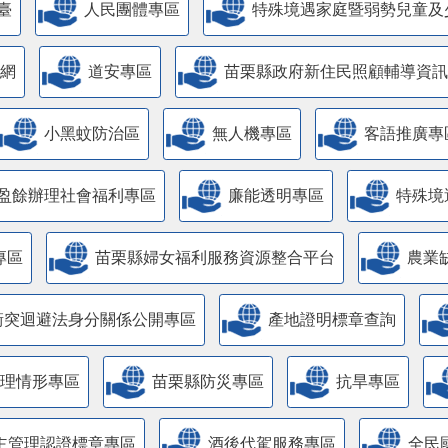
臺
人民團體專區
特殊境遇家庭暨弱勢兒童及
網
道安專區
苗栗縣政府新住民照顧輔導資訊
小黑蚊防治區
無人機專區
客語推廣專
盈餘辦理社會福利專區
廉能透明專區
特殊境
專區
苗栗縣婦女福利服務資源整合平台
農業
衝突迴避法身分關係公開專區
產地證明標章查詢
管理情形專區
苗栗縣防災專區
抗旱專區
主管理認證標章專區
酒後代駕服務專區
全民