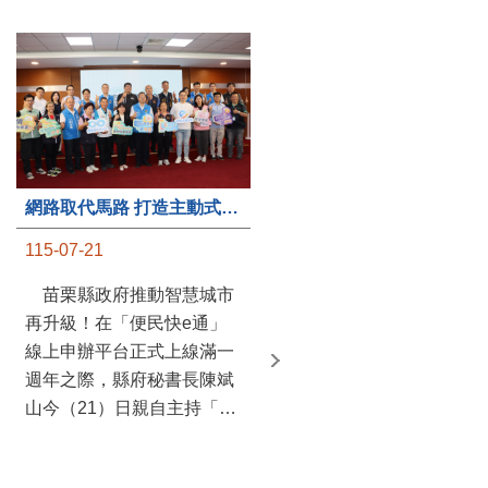
第235處關懷據點揭牌運作 縣長宣布共餐補助將加碼到1萬元
網路取代馬路 打造主動式數位便民服務 苗栗便民快e通 2.0智慧升級啟用
115-07-20
115-07-21
苗栗縣政府攜手牧田家庭
苗栗縣政府推動智慧城市
關懷協會，在頭屋鄉設立的
再升級！在「便民快e通」
社區照顧關懷據點20日揭牌
線上申辦平台正式上線滿一
運作，這是鄉內第6個、全
週年之際，縣府秘書長陳斌
縣第235處的據點；縣長鍾
山今（21）日親自主持「便
東錦在主持揭牌儀式推進據
民快e通 2.0 啟用記者會」，
點總數的同時，也宣布年底
宣布系統全面升級。數位發
前可望將共餐補助直接調高