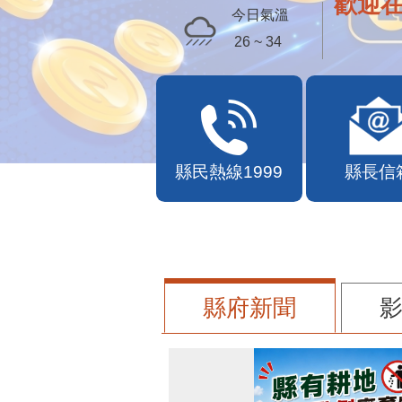
歡迎
今日氣溫
26 ~ 34
縣民熱線1999
縣長信
縣府新聞