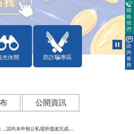
聯
絡
我
們
諮
詢
觀光休閒
防詐騙專區
服
務
布
公開資訊
115年第2季固定源空污費申報已於7月底截止，請尚未申報公私場所儘速完成申繳，以免面臨滯納金及罰鍰!