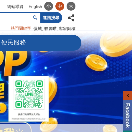
小
中
大
網站導覽
English
進階搜尋
熱門關鍵字
慢城
貓裏喵
客家圓樓
便民服務