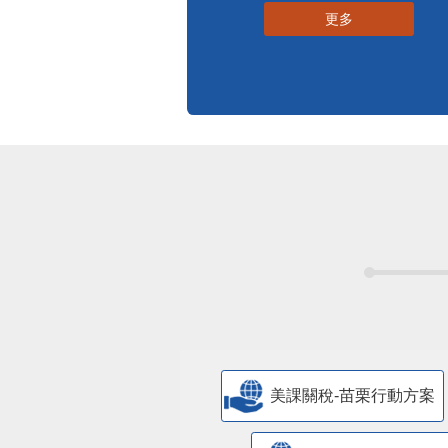
更多
美課關稅-苗栗行動方案