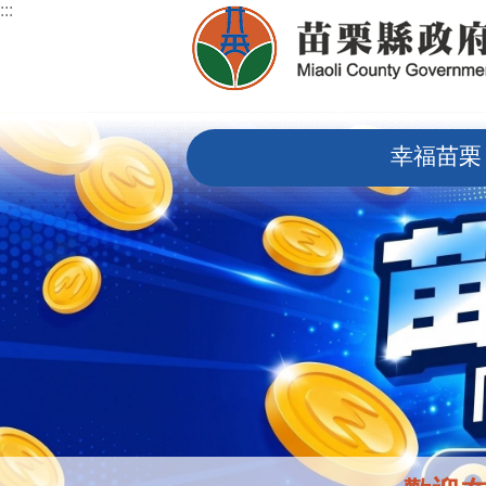
:::
跳到主要內容區塊
:::
幸福苗栗