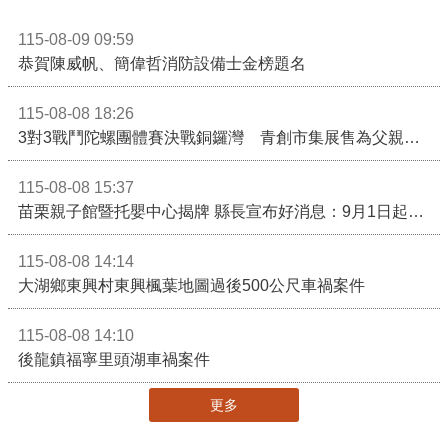
115-08-09 09:59
恭賀陳威帆、簡偉哲消防設備士金榜題名
115-08-08 18:26
3對3戰鬥陀螺團體賽決戰銅鑼灣 青創市集展售為父親節增添繽紛
115-08-08 15:37
苗栗親子館暨托嬰中心揭牌 縣長宣布好消息：9月1日起調降臨時托嬰費用
115-08-08 14:14
大湖鄉東興村東興楓葉地圖過後500公尺車禍案件
115-08-08 14:10
後龍鎮福寧里頭湖車禍案件
更多