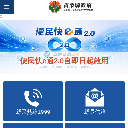
跳到主要內容區塊
:::
:::
便民快e通2.0自即日起啟用
縣民熱線1999
縣長信箱