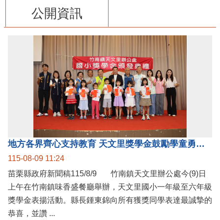
公開資訊
地方各界齊心支持教育 天文里獎學金鼓勵學童勇敢追夢
115-08-09 11:24
苗栗縣政府新聞稿115/8/9 竹南鎮天文里辦公處今(9)日
上午在竹南鎮味香盛餐廳舉辦，天文里國小一年級至六年級
獎學金表揚活動。縣長鍾東錦向所有獲獎同學表達最誠摯的
恭喜，並讚 ...