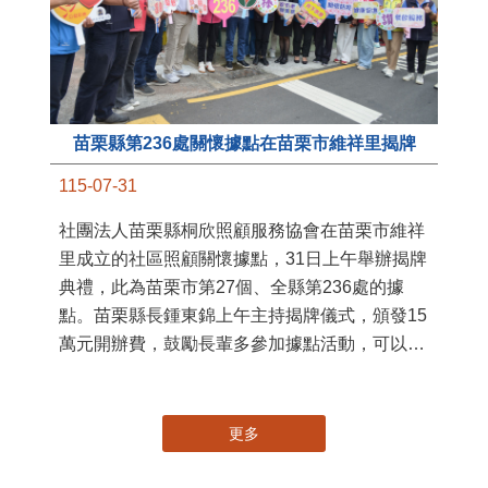
苗栗縣第236處關懷據點在苗栗市維祥里揭牌
11
115-07-31
國
社團法人苗栗縣桐欣照顧服務協會在苗栗市維祥
苗
里成立的社區照顧關懷據點，31日上午舉辦揭牌
署
典禮，此為苗栗市第27個、全縣第236處的據
作
點。苗栗縣長鍾東錦上午主持揭牌儀式，頒發15
縣
萬元開辦費，鼓勵長輩多參加據點活動，可以更
手
加健康、長壽。 坐落於苗栗市維祥里光華街89
號的社區照顧關懷據點，今 ...
更多