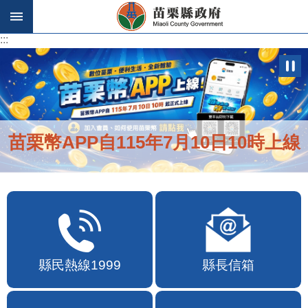
跳到主要內容區塊
:::
:::
苗栗幣APP自115年7月10日10時上線
縣民熱線1999
縣長信箱