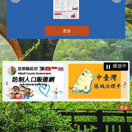
更多
播放中
更多