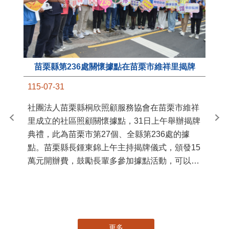
苗栗縣第236處關懷據點在苗栗市維祥里揭牌
11
115-07-31
國
社團法人苗栗縣桐欣照顧服務協會在苗栗市維祥
苗
里成立的社區照顧關懷據點，31日上午舉辦揭牌
署
典禮，此為苗栗市第27個、全縣第236處的據
作
點。苗栗縣長鍾東錦上午主持揭牌儀式，頒發15
縣
萬元開辦費，鼓勵長輩多參加據點活動，可以更
手
加健康、長壽。 坐落於苗栗市維祥里光華街89
號的社區照顧關懷據點，今 ...
更多