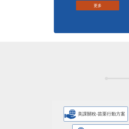
更多
美課關稅-苗栗行動方案