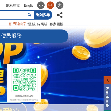
小
中
大
網站導覽
English
進階搜尋
熱門關鍵字
慢城
貓裏喵
客家圓樓
便民服務