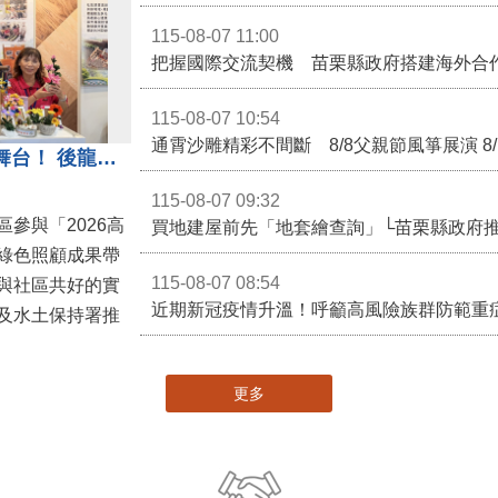
115-08-07 11:00
115-08-07 10:54
通霄沙雕精彩不間斷 8/8父親節風箏展演 8
苗栗農村綠色照顧成果登上全國舞台！ 後龍水尾、埔頂社區前進2026高齡健康產業博覽會
115-08-07 09:32
參與「2026高
買地建屋前先「地套繪查詢」└苗栗縣政府
綠色照顧成果帶
115-08-07 08:54
與社區共好的實
近期新冠疫情升溫！呼籲高風險族群防範重
及水土保持署推
更多