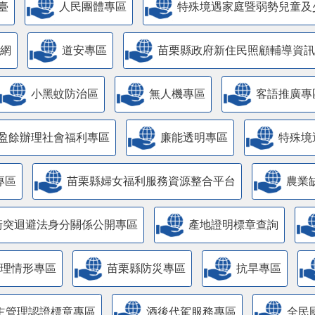
臺
人民團體專區
特殊境遇家庭暨弱勢兒童及
網
道安專區
苗栗縣政府新住民照顧輔導資訊
小黑蚊防治區
無人機專區
客語推廣專
盈餘辦理社會福利專區
廉能透明專區
特殊境
專區
苗栗縣婦女福利服務資源整合平台
農業
衝突迴避法身分關係公開專區
產地證明標章查詢
管理情形專區
苗栗縣防災專區
抗旱專區
主管理認證標章專區
酒後代駕服務專區
全民