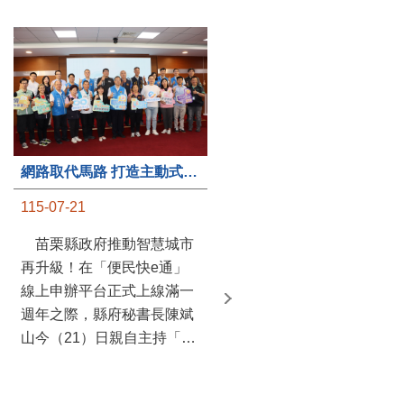
第235處關懷據點揭牌運作 縣長宣布共餐補助將加碼到1萬元
網路取代馬路 打造主動式數位便民服務 苗栗便民快e通 2.0智慧升級啟用
115-07-20
115-07-21
苗栗縣政府攜手牧田家庭
苗栗縣政府推動智慧城市
關懷協會，在頭屋鄉設立的
再升級！在「便民快e通」
社區照顧關懷據點20日揭牌
線上申辦平台正式上線滿一
運作，這是鄉內第6個、全
週年之際，縣府秘書長陳斌
縣第235處的據點；縣長鍾
山今（21）日親自主持「便
東錦在主持揭牌儀式推進據
民快e通 2.0 啟用記者會」，
點總數的同時，也宣布年底
宣布系統全面升級。數位發
前可望將共餐補助直接調高