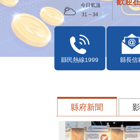
歡迎
今日氣溫
31 ~ 34
縣民熱線1999
縣長信
縣府新聞