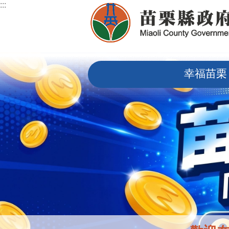
:::
跳到主要內容區塊
:::
幸福苗栗