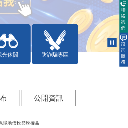
聯
絡
我
們
諮
詢
觀光休閒
防詐騙專區
服
務
布
公開資訊
保障地價稅節稅權益