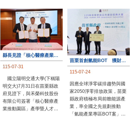
縣長見證「核心醫療產業推動園區」產學合作簽約儀式
苗栗首創氫能BOT 獲財政部「突破之翼」肯定
115-07-31
115-07-24
國立陽明交通大學(下稱陽
因應全球淨零碳排趨勢與國
明交大)7月31日在苗栗縣政
家2050淨零排放政策，苗栗
府見證下，與禾榮科技股份
縣政府積極布局前瞻能源產
有限公司簽署「核心醫療產
業，率全國之先規劃推動
業推動園區」產學暨人才培
「氫能產業專區BOT案」，
育合作備忘錄，為苗栗產業
透過促進民間參與公共建設
升級注入新動能，會中，縣
（BOT）模式，引進民間資