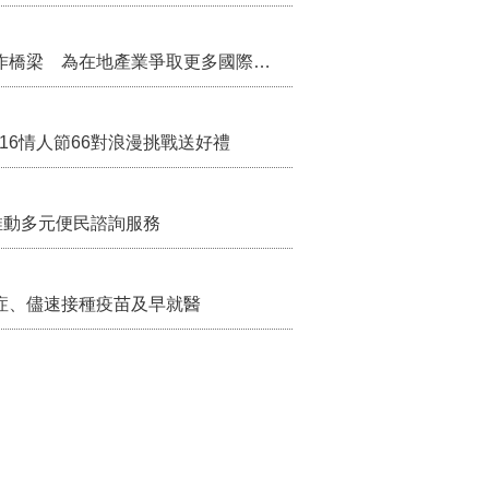
把握國際交流契機 苗栗縣政府搭建海外合作橋梁 為在地產業爭取更多國際市場機會
/16情人節66對浪漫挑戰送好禮
推動多元便民諮詢服務
症、儘速接種疫苗及早就醫