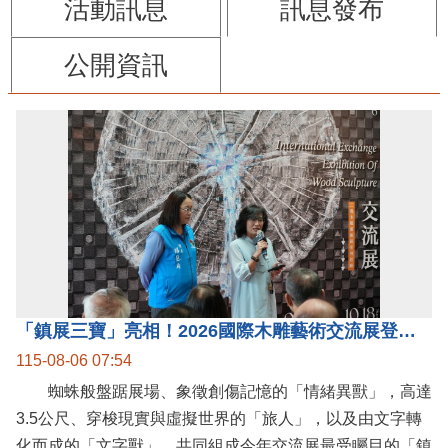
活動訊息
訊息發布
公開資訊
「鎮展三寶」亮相！2026國際木雕藝術交流展登場 國際木雕競賽得獎入圍名單同步揭曉
115-08-06 07:54
蜘蛛般盤踞展場、象徵創傷記憶的「情緒異獸」，高達
3.5公尺、穿梭現實與虛擬世界的「旅人」，以及由文字轉
化而成的「文字獸」，共同組成今年交流展最受矚目的「鎮