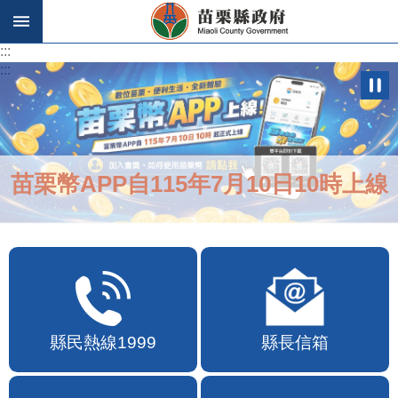
跳到主要內容區塊
:::
:::
苗栗幣APP自115年7月10日10時上線
縣民熱線1999
縣長信箱