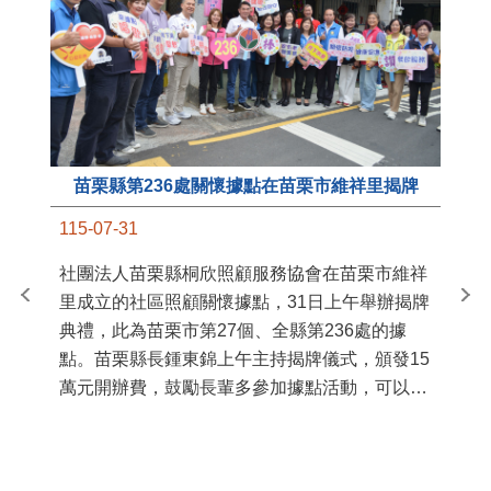
苗栗縣第236處關懷據點在苗栗市維祥里揭牌
11
115-07-31
國
社團法人苗栗縣桐欣照顧服務協會在苗栗市維祥
苗
里成立的社區照顧關懷據點，31日上午舉辦揭牌
署
典禮，此為苗栗市第27個、全縣第236處的據
作
點。苗栗縣長鍾東錦上午主持揭牌儀式，頒發15
縣
萬元開辦費，鼓勵長輩多參加據點活動，可以更
手
加健康、長壽。 坐落於苗栗市維祥里光華街89
號的社區照顧關懷據點，今 ...