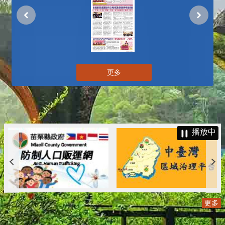
更多
播放中
更多