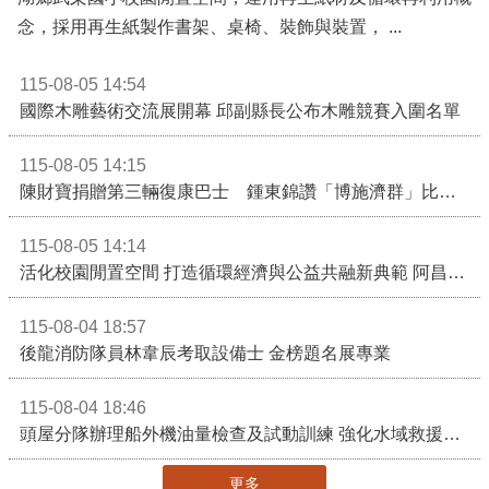
念，採用再生紙製作書架、桌椅、裝飾與裝置， ...
115-08-05 14:54
國際木雕藝術交流展開幕 邱副縣長公布木雕競賽入圍名單
115-08-05 14:15
陳財寶捐贈第三輛復康巴士 鍾東錦讚「博施濟群」比喻如及時雨
115-08-05 14:14
活化校園閒置空間 打造循環經濟與公益共融新典範 阿昌共好聚落揭牌
115-08-04 18:57
後龍消防隊員林韋辰考取設備士 金榜題名展專業
115-08-04 18:46
頭屋分隊辦理船外機油量檢查及試動訓練 強化水域救援整備量能
更多