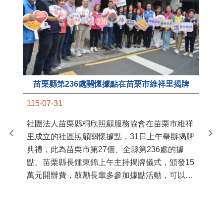
苗栗縣第236處關懷據點在苗栗市維祥里揭牌
11
115-07-31
國
社團法人苗栗縣桐欣照顧服務協會在苗栗市維祥
苗
里成立的社區照顧關懷據點，31日上午舉辦揭牌
署
典禮，此為苗栗市第27個、全縣第236處的據
作
點。苗栗縣長鍾東錦上午主持揭牌儀式，頒發15
縣
萬元開辦費，鼓勵長輩多參加據點活動，可以更
手
加健康、長壽。 坐落於苗栗市維祥里光華街89
號的社區照顧關懷據點，今 ...