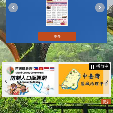
更多
播放中
更多