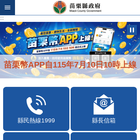
跳到主要內容區塊
:::
:::
苗栗幣APP自115年7月10日10時上線
縣民熱線1999
縣長信箱