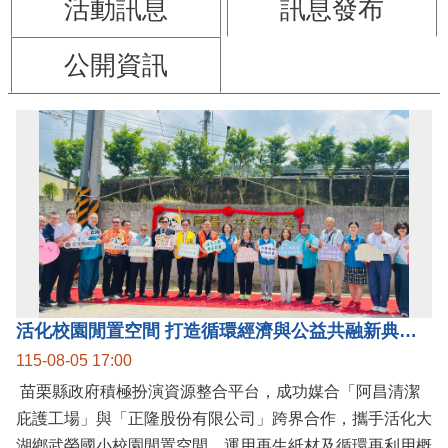
活動訊息
訊息發布
公開資訊
活化校園閒置空間 打造循環經濟與公益共融新典範 阿昌清潔庇護工場 跨界合作 共好聚落
115-08-05 17:00
苗栗縣政府積極扮演資源整合平台，成功媒合「阿昌清潔
庇護工場」與「正隆股份有限公司」跨界合作，攜手活化大
湖鄉武榮國小校園閒置空間，運用再生紙材及循環再利用概