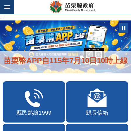
跳到主要內容區塊
:::
:::
苗栗幣APP自115年7月10日10時上線
縣民熱線1999
縣長信箱