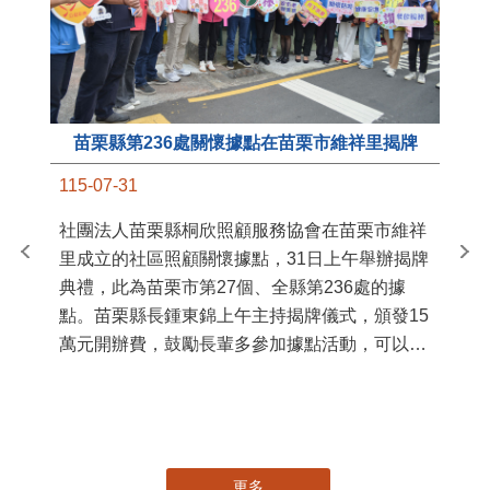
苗栗縣第236處關懷據點在苗栗市維祥里揭牌
11
115-07-31
國
社團法人苗栗縣桐欣照顧服務協會在苗栗市維祥
苗
里成立的社區照顧關懷據點，31日上午舉辦揭牌
署
典禮，此為苗栗市第27個、全縣第236處的據
作
點。苗栗縣長鍾東錦上午主持揭牌儀式，頒發15
縣
萬元開辦費，鼓勵長輩多參加據點活動，可以更
手
加健康、長壽。 坐落於苗栗市維祥里光華街89
號的社區照顧關懷據點，今 ...
更多