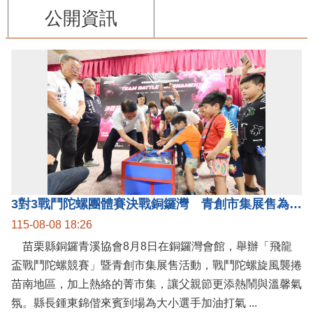
公開資訊
3對3戰鬥陀螺團體賽決戰銅鑼灣 青創市集展售為父親節增添繽紛
115-08-08 18:26
苗栗縣銅鑼青溪協會8月8日在銅鑼灣會館，舉辦「飛龍
盃戰鬥陀螺競賽」暨青創市集展售活動，戰鬥陀螺旋風襲捲
苗南地區，加上熱絡的菁市集，讓父親節更添熱鬧與溫馨氣
氛。縣長鍾東錦偕來賓到場為大小選手加油打氣 ...