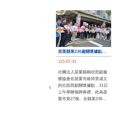
苗栗縣第236處關懷據點在苗栗市維祥里揭牌
115-07-31
社團法人苗栗縣桐欣照顧服
務協會在苗栗市維祥里成立
的社區照顧關懷據點，31日
上午舉辦揭牌典禮，此為苗
栗市第27個、全縣第236處
的據點。苗栗縣長鍾東錦上
午主持揭牌儀式，頒發15萬