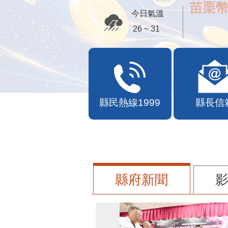
苗栗幣
今日氣溫
26 ~ 31
縣民熱線1999
縣長信
縣府新聞