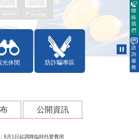
聯
絡
我
們
諮
詢
服
觀光休閒
防詐騙專區
務
布
公開資訊
：9月1日起調降臨時托嬰費用