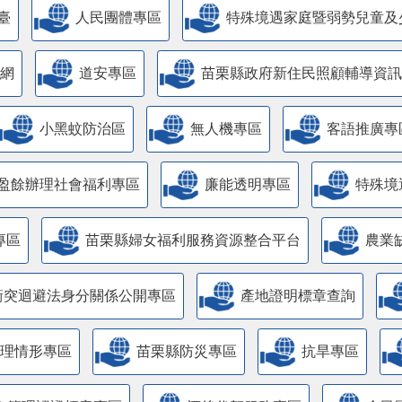
臺
人民團體專區
特殊境遇家庭暨弱勢兒童及
網
道安專區
苗栗縣政府新住民照顧輔導資訊
小黑蚊防治區
無人機專區
客語推廣專
盈餘辦理社會福利專區
廉能透明專區
特殊境
專區
苗栗縣婦女福利服務資源整合平台
農業
衝突迴避法身分關係公開專區
產地證明標章查詢
管理情形專區
苗栗縣防災專區
抗旱專區