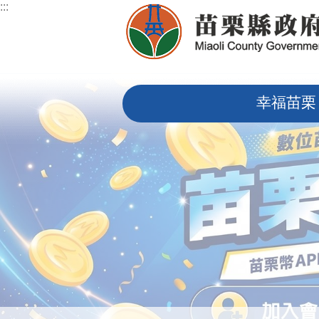
:::
跳到主要內容區塊
:::
幸福苗栗