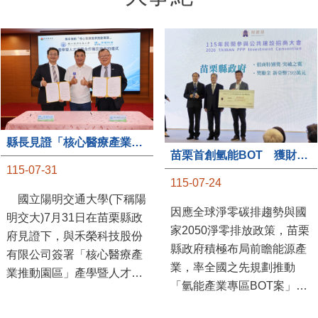
縣長見證「核心醫療產業推動園區」產學合作簽約儀式
苗栗首創氫能BOT 獲財政部「突破之翼」肯定
115-07-31
115-07-24
國立陽明交通大學(下稱陽
因應全球淨零碳排趨勢與國
明交大)7月31日在苗栗縣政
家2050淨零排放政策，苗栗
府見證下，與禾榮科技股份
縣政府積極布局前瞻能源產
有限公司簽署「核心醫療產
業，率全國之先規劃推動
業推動園區」產學暨人才培
「氫能產業專區BOT案」，
育合作備忘錄，為苗栗產業
透過促進民間參與公共建設
升級注入新動能，會中，縣