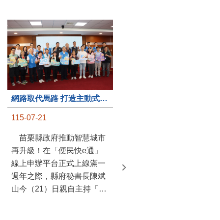
第235處關懷據點揭牌運作 縣長宣布共餐補助將加碼到1萬元
網路取代馬路 打造主動式數位便民服務 苗栗便民快e通 2.0智慧升級啟用
115-07-20
115-07-21
苗栗縣政府攜手牧田家庭
苗栗縣政府推動智慧城市
關懷協會，在頭屋鄉設立的
再升級！在「便民快e通」
社區照顧關懷據點20日揭牌
線上申辦平台正式上線滿一
運作，這是鄉內第6個、全
週年之際，縣府秘書長陳斌
縣第235處的據點；縣長鍾
山今（21）日親自主持「便
東錦在主持揭牌儀式推進據
民快e通 2.0 啟用記者會」，
點總數的同時，也宣布年底
宣布系統全面升級。數位發