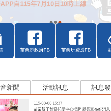
APP自115年7月10日10時上線
箱
苗栗縣政府FB
苗栗玩透透FB
影音新聞
活動訊息
訊息發
115-08-08 15:37
苗栗親子館暨托嬰中心揭牌 縣長宣布好消息