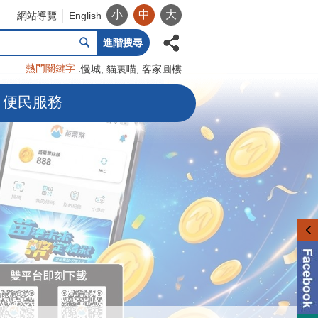
小
中
大
網站導覽
English
進階搜尋
熱門關鍵字
慢城
貓裏喵
客家圓樓
便民服務