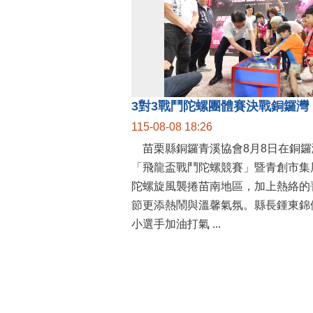
115-08-08 18:26
苗栗縣銅鑼青溪協會8月8日在銅鑼
「飛龍盃戰鬥陀螺競賽」暨青創市集
陀螺旋風襲捲苗南地區，加上熱絡的
節更添熱鬧與溫馨氣氛。縣長鍾東錦
小選手加油打氣 ...