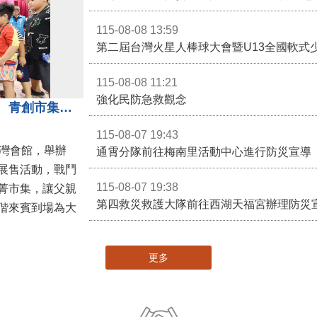
115-08-08 13:59
第二屆台灣火星人棒球大會暨U13全國軟式
115-08-08 11:21
強化民防急救觀念
3對3戰鬥陀螺團體賽決戰銅鑼灣 青創市集展售為父親節增添繽紛
115-08-07 19:43
灣會館，舉辦
通霄分隊前往梅南里活動中心進行防災宣導
展售活動，戰鬥
115-08-07 19:38
菁市集，讓父親
第四救災救護大隊前往西湖天福宮辦理防災
偕來賓到場為大
更多