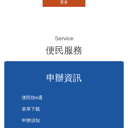
115-08-07 11:46
苗栗客家青少年訪問團前進馬來西亞 深化國際客家文化交流
115-08-07 11:11
移轉土地勾選土地現值申報書第14欄，提前保障地價稅節稅權益
115-08-07 11:00
苗栗農村綠色照顧成果登上全國舞台！ 後龍水尾、埔頂社區前進2026高齡健康產業博覽會
更多
便民服務