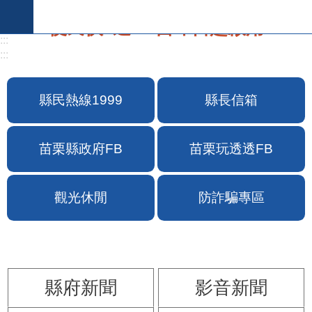
跳到主要內容區塊
便民快e通2.0自即日起啟用
:::
:::
縣民熱線1999
縣長信箱
苗栗縣政府FB
苗栗玩透透FB