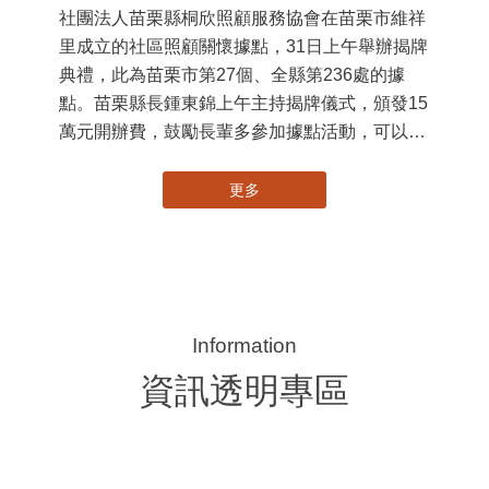
大事紀
苗栗縣第236處關懷據點在苗栗市維祥里揭牌
115-07-31
11
社團法人苗栗縣桐欣照顧服務協會在苗栗市維祥
國
里成立的社區照顧關懷據點，31日上午舉辦揭牌
苗
典禮，此為苗栗市第27個、全縣第236處的據
署
點。苗栗縣長鍾東錦上午主持揭牌儀式，頒發15
作
萬元開辦費，鼓勵長輩多參加據點活動，可以更
縣
加健康、長壽。 坐落於苗栗市維祥里光華街89
手
號的社區照顧關懷據點，今 ...
更多