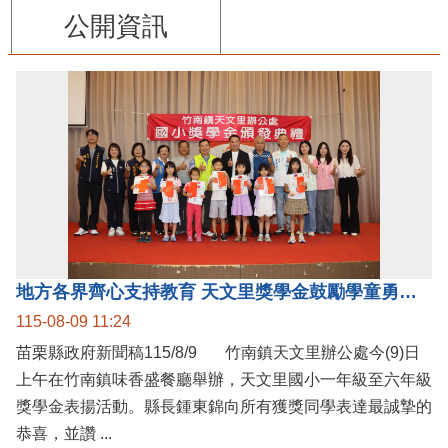
公開資訊
地方各界齊心支持教育 天文里獎學金鼓勵學童勇敢追夢
115-08-09 11:24
苗栗縣政府新聞稿115/8/9 竹南鎮天文里辦公處今(9)日
上午在竹南鎮味香盛餐廳舉辦，天文里國小一年級至六年級
獎學金表揚活動。縣長鍾東錦向所有獲獎同學表達最誠摯的
恭喜，並讚 ...