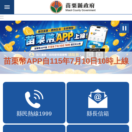
跳到主要內容區塊
:::
:::
便民快e通2.0自即日起啟用
縣民熱線1999
縣長信箱