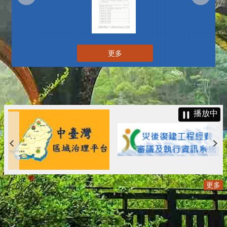
更多
播放中
更多