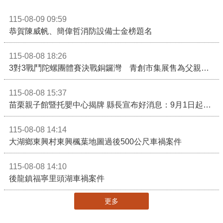
115-08-09 09:59
恭賀陳威帆、簡偉哲消防設備士金榜題名
115-08-08 18:26
3對3戰鬥陀螺團體賽決戰銅鑼灣 青創市集展售為父親節增添繽紛
115-08-08 15:37
苗栗親子館暨托嬰中心揭牌 縣長宣布好消息：9月1日起調降臨時托嬰費用
115-08-08 14:14
大湖鄉東興村東興楓葉地圖過後500公尺車禍案件
115-08-08 14:10
後龍鎮福寧里頭湖車禍案件
更多