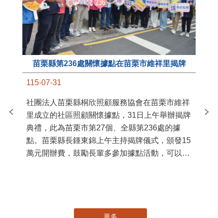
苗栗縣第236處關懷據點在苗栗市維祥里揭牌
11
115-07-31
國
社團法人苗栗縣桐欣照顧服務協會在苗栗市維祥
苗
里成立的社區照顧關懷據點，31日上午舉辦揭牌
署
典禮，此為苗栗市第27個、全縣第236處的據
作
點。苗栗縣長鍾東錦上午主持揭牌儀式，頒發15
縣
萬元開辦費，鼓勵長輩多參加據點活動，可以更
手
加健康、長壽。 坐落於苗栗市維祥里光華街89
號的社區照顧關懷據點，今 ...