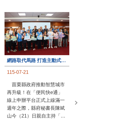
第235處關懷據點揭牌運作 縣長宣布共餐補助將加碼到1萬元
網路取代馬路 打造主動式數位便民服務 苗栗便民快e通 2.0智慧升級啟用
115-07-20
115-07-21
苗栗縣政府攜手牧田家庭
苗栗縣政府推動智慧城市
關懷協會，在頭屋鄉設立的
再升級！在「便民快e通」
社區照顧關懷據點20日揭牌
線上申辦平台正式上線滿一
運作，這是鄉內第6個、全
週年之際，縣府秘書長陳斌
縣第235處的據點；縣長鍾
山今（21）日親自主持「便
東錦在主持揭牌儀式推進據
民快e通 2.0 啟用記者會」，
點總數的同時，也宣布年底
宣布系統全面升級。數位發