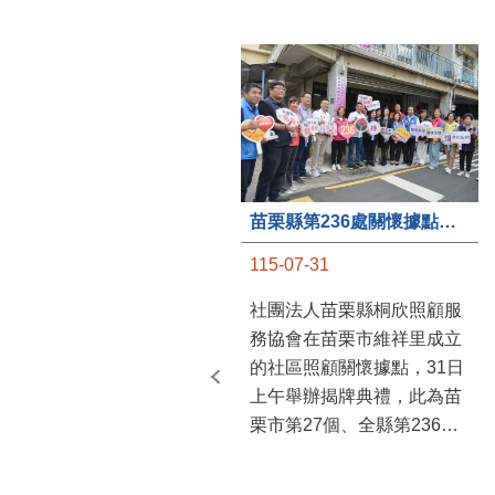
苗栗縣第236處關懷據點在苗栗市維祥里揭牌
115-07-31
社團法人苗栗縣桐欣照顧服
務協會在苗栗市維祥里成立
的社區照顧關懷據點，31日
上午舉辦揭牌典禮，此為苗
栗市第27個、全縣第236處
的據點。苗栗縣長鍾東錦上
午主持揭牌儀式，頒發15萬