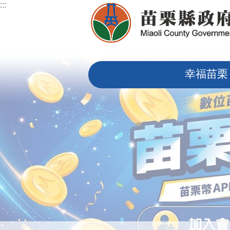
:::
跳到主要內容區塊
:::
幸福苗栗