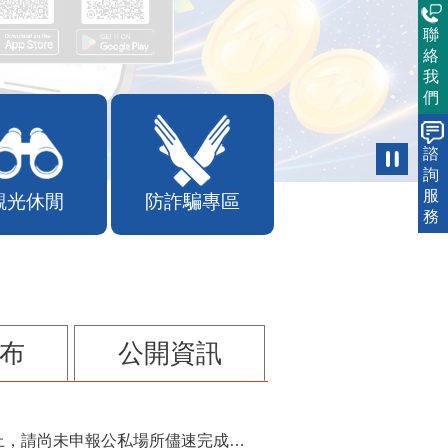
聯
絡
我
們
諮
詢
服
觀光休閒
防詐騙專區
務
布
公開資訊
115年第2季固定源空污費申報已於7月底截止，請尚未申報公私場所儘速完成申繳，以免面臨滯納金及罰鍰!