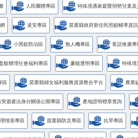
臺
人民團體專區
特殊境遇家庭暨弱勢兒童及
網
道安專區
苗栗縣政府新住民照顧輔導資訊
小黑蚊防治區
無人機專區
客語推廣專
盈餘辦理社會福利專區
廉能透明專區
特殊境
專區
苗栗縣婦女福利服務資源整合平台
農業
衝突迴避法身分關係公開專區
產地證明標章查詢
管理情形專區
苗栗縣防災專區
抗旱專區