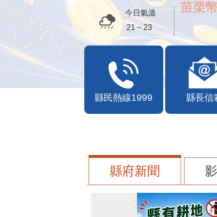
苗栗幣
今日氣溫
21 ~ 23
縣民熱線1999
縣長信
縣府新聞