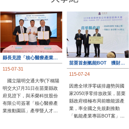
縣長見證「核心醫療產業推動園區」產學合作簽約儀式
苗栗首創氫能BOT 獲財政部「突破之翼」肯定
115-07-31
115-07-24
國立陽明交通大學(下稱陽
因應全球淨零碳排趨勢與國
明交大)7月31日在苗栗縣政
家2050淨零排放政策，苗栗
府見證下，與禾榮科技股份
縣政府積極布局前瞻能源產
有限公司簽署「核心醫療產
業，率全國之先規劃推動
業推動園區」產學暨人才培
「氫能產業專區BOT案」，
育合作備忘錄，為苗栗產業
透過促進民間參與公共建設
升級注入新動能，會中，縣