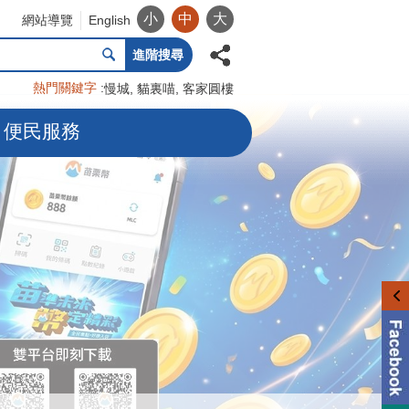
小
中
大
網站導覽
English
進階搜尋
熱門關鍵字
慢城
貓裏喵
客家圓樓
便民服務