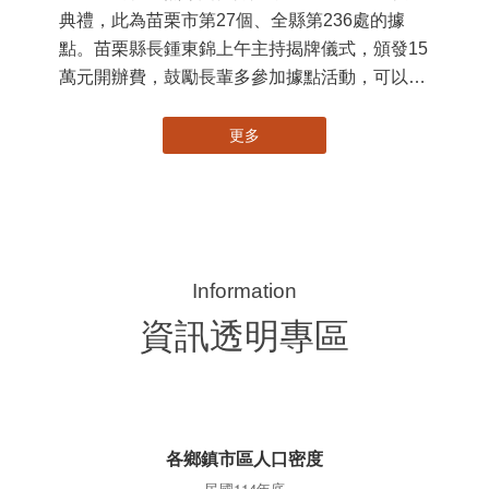
典禮，此為苗栗市第27個、全縣第236處的據
署
點。苗栗縣長鍾東錦上午主持揭牌儀式，頒發15
作
萬元開辦費，鼓勵長輩多參加據點活動，可以更
縣
加健康、長壽。 坐落於苗栗市維祥里光華街89
手
號的社區照顧關懷據點，今 ...
更多
資訊透明專區