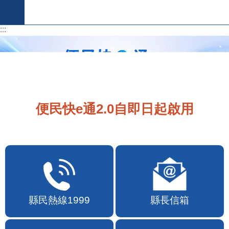
跳到主要內容區塊
:::
:::
便民快e通2.0自即日起啟用
縣民熱線1999
縣長信箱