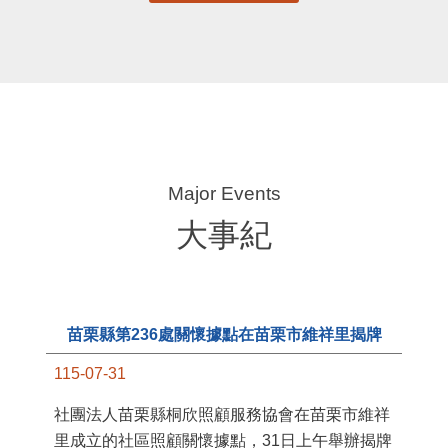
大事紀
苗栗縣第236處關懷據點在苗栗市維祥里揭牌
115-07-31
11
社團法人苗栗縣桐欣照顧服務協會在苗栗市維祥
國
里成立的社區照顧關懷據點，31日上午舉辦揭牌
苗