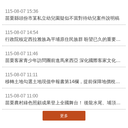
115-08-07 15:36
苗栗縣頭份市某私立幼兒園疑似不當對待幼兒案件說明稿
115-08-07 14:54
行政院核定西拉雅族為平埔原住民族群 盼望已久的重要時刻到來！8月13日起受理民族成員名冊登記
115-08-07 11:46
苗栗客家青少年訪問團前進馬來西亞 深化國際客家文化交流
115-08-07 11:11
移轉土地勾選土地現值申報書第14欄，提前保障地價稅節稅權益
115-08-07 11:00
苗栗農村綠色照顧成果登上全國舞台！ 後龍水尾、埔頂社區前進2026高齡健康產業博覽會
更多