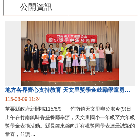
公開資訊
地方各界齊心支持教育 天文里獎學金鼓勵學童勇敢追夢
115-08-09 11:24
苗栗縣政府新聞稿115/8/9 竹南鎮天文里辦公處今(9)日
上午在竹南鎮味香盛餐廳舉辦，天文里國小一年級至六年級
獎學金表揚活動。縣長鍾東錦向所有獲獎同學表達最誠摯的
恭喜，並讚 ...