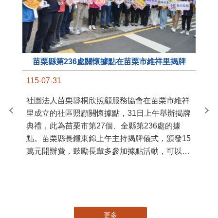
苗栗縣第236處關懷據點在苗栗市維祥里揭牌
11
115-07-31
國
社團法人苗栗縣桐欣照顧服務協會在苗栗市維祥
苗
里成立的社區照顧關懷據點，31日上午舉辦揭牌
署
典禮，此為苗栗市第27個、全縣第236處的據
作
點。苗栗縣長鍾東錦上午主持揭牌儀式，頒發15
縣
萬元開辦費，鼓勵長輩多參加據點活動，可以更
手
加健康、長壽。 坐落於苗栗市維祥里光華街89
號的社區照顧關懷據點，今 ...
更多