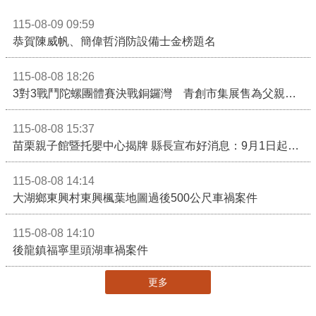
115-08-09 09:59
恭賀陳威帆、簡偉哲消防設備士金榜題名
115-08-08 18:26
3對3戰鬥陀螺團體賽決戰銅鑼灣 青創市集展售為父親節增添繽紛
115-08-08 15:37
苗栗親子館暨托嬰中心揭牌 縣長宣布好消息：9月1日起調降臨時托嬰費用
115-08-08 14:14
大湖鄉東興村東興楓葉地圖過後500公尺車禍案件
115-08-08 14:10
後龍鎮福寧里頭湖車禍案件
更多