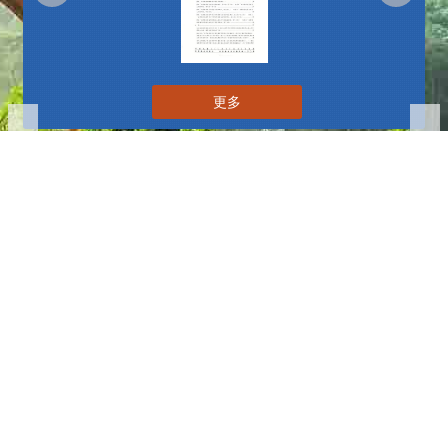
更多
播放中
更多