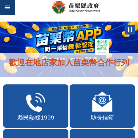
跳到主要內容區塊
:::
:::
歡迎在地店家加入苗栗幣合作行列
縣民熱線1999
縣長信箱