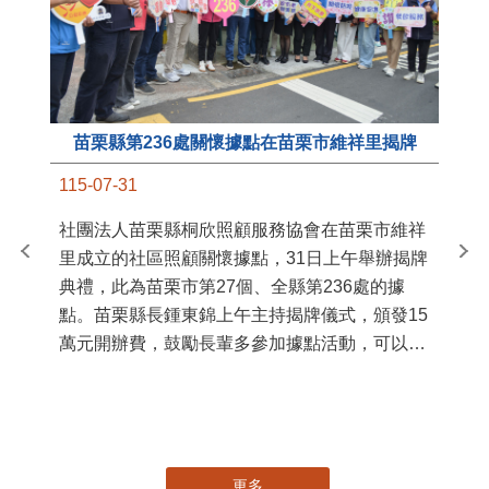
苗栗縣第236處關懷據點在苗栗市維祥里揭牌
11
115-07-31
國
社團法人苗栗縣桐欣照顧服務協會在苗栗市維祥
苗
里成立的社區照顧關懷據點，31日上午舉辦揭牌
署
典禮，此為苗栗市第27個、全縣第236處的據
作
點。苗栗縣長鍾東錦上午主持揭牌儀式，頒發15
縣
萬元開辦費，鼓勵長輩多參加據點活動，可以更
手
加健康、長壽。 坐落於苗栗市維祥里光華街89
號的社區照顧關懷據點，今 ...
更多