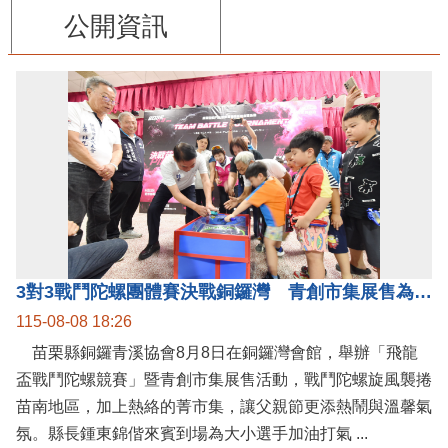
公開資訊
3對3戰鬥陀螺團體賽決戰銅鑼灣 青創市集展售為父親節增添繽紛
115-08-08 18:26
苗栗縣銅鑼青溪協會8月8日在銅鑼灣會館，舉辦「飛龍
盃戰鬥陀螺競賽」暨青創市集展售活動，戰鬥陀螺旋風襲捲
苗南地區，加上熱絡的菁市集，讓父親節更添熱鬧與溫馨氣
氛。縣長鍾東錦偕來賓到場為大小選手加油打氣 ...