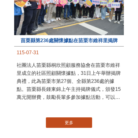
苗栗縣第236處關懷據點在苗栗市維祥里揭牌
11
115-07-31
國
社團法人苗栗縣桐欣照顧服務協會在苗栗市維祥
苗
里成立的社區照顧關懷據點，31日上午舉辦揭牌
署
典禮，此為苗栗市第27個、全縣第236處的據
作
點。苗栗縣長鍾東錦上午主持揭牌儀式，頒發15
縣
萬元開辦費，鼓勵長輩多參加據點活動，可以更
手
加健康、長壽。 坐落於苗栗市維祥里光華街89
號的社區照顧關懷據點，今 ...
更多