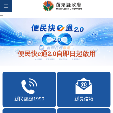
跳到主要內容區塊
:::
:::
便民快e通2.0自即日起啟用
縣民熱線1999
縣長信箱