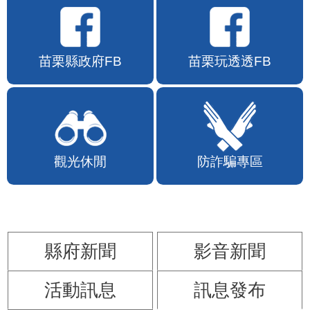
苗栗縣政府FB
苗栗玩透透FB
觀光休閒
防詐騙專區
縣府新聞
影音新聞
活動訊息
訊息發布