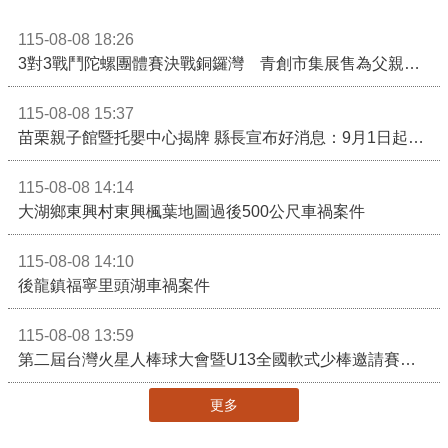
115-08-08 18:26
3對3戰鬥陀螺團體賽決戰銅鑼灣 青創市集展售為父親節增添繽紛
115-08-08 15:37
苗栗親子館暨托嬰中心揭牌 縣長宣布好消息：9月1日起調降臨時托嬰費用
115-08-08 14:14
大湖鄉東興村東興楓葉地圖過後500公尺車禍案件
115-08-08 14:10
後龍鎮福寧里頭湖車禍案件
115-08-08 13:59
第二屆台灣火星人棒球大會暨U13全國軟式少棒邀請賽在苗栗舉辦
更多