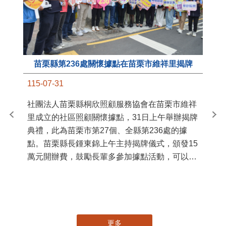
苗栗縣第236處關懷據點在苗栗市維祥里揭牌
11
115-07-31
國
社團法人苗栗縣桐欣照顧服務協會在苗栗市維祥
苗
里成立的社區照顧關懷據點，31日上午舉辦揭牌
署
典禮，此為苗栗市第27個、全縣第236處的據
作
點。苗栗縣長鍾東錦上午主持揭牌儀式，頒發15
縣
萬元開辦費，鼓勵長輩多參加據點活動，可以更
手
加健康、長壽。 坐落於苗栗市維祥里光華街89
號的社區照顧關懷據點，今 ...
更多