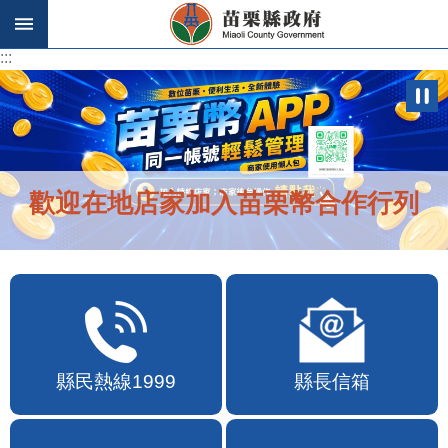
跳到主要內容區塊
:::
:::
歡迎在地店家加入苗栗幣合作行列
縣民熱線1999
縣長信箱