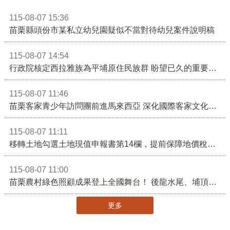
115-08-07 15:36
苗栗縣頭份市某私立幼兒園疑似不當對待幼兒案件說明稿
115-08-07 14:54
行政院核定西拉雅族為平埔原住民族群 盼望已久的重要時刻到來！8月13日起受理民族成員名冊登記
115-08-07 11:46
苗栗客家青少年訪問團前進馬來西亞 深化國際客家文化交流
115-08-07 11:11
移轉土地勾選土地現值申報書第14欄，提前保障地價稅節稅權益
115-08-07 11:00
苗栗農村綠色照顧成果登上全國舞台！ 後龍水尾、埔頂社區前進2026高齡健康產業博覽會
更多