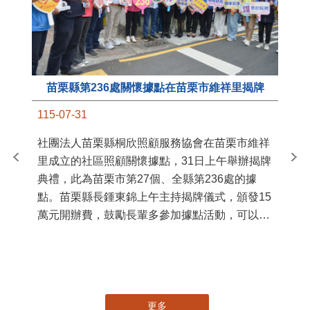
苗栗縣第236處關懷據點在苗栗市維祥里揭牌
11
115-07-31
國
社團法人苗栗縣桐欣照顧服務協會在苗栗市維祥
苗
里成立的社區照顧關懷據點，31日上午舉辦揭牌
署
典禮，此為苗栗市第27個、全縣第236處的據
作
點。苗栗縣長鍾東錦上午主持揭牌儀式，頒發15
縣
萬元開辦費，鼓勵長輩多參加據點活動，可以更
手
加健康、長壽。 坐落於苗栗市維祥里光華街89
號的社區照顧關懷據點，今 ...
更多