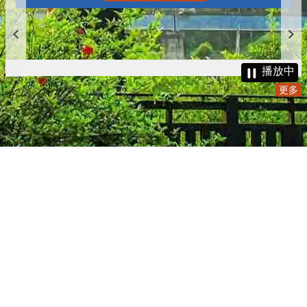
播放中
更多
:::
更新日期
115-08-07
瀏覽人次
4784149
版權所有 © 苗栗縣政府 Copyright 2019 Miaoli County Government
All rights reserved.
36001 苗栗市縣府路100號(第一辦公大樓)、36046 苗栗市府前路1號
(第二辦公大樓) 電話:1999(限苗栗縣內撥打), 037-322150(外縣市)
服務時間：上午8:00~12:00、13:00~17:00（彈性上班時間：上午
8:00~8:30）