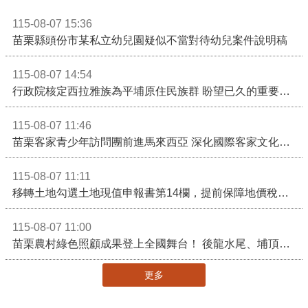
115-08-07 15:36
苗栗縣頭份市某私立幼兒園疑似不當對待幼兒案件說明稿
115-08-07 14:54
行政院核定西拉雅族為平埔原住民族群 盼望已久的重要時刻到來！8月13日起受理民族成員名冊登記
115-08-07 11:46
苗栗客家青少年訪問團前進馬來西亞 深化國際客家文化交流
115-08-07 11:11
移轉土地勾選土地現值申報書第14欄，提前保障地價稅節稅權益
115-08-07 11:00
苗栗農村綠色照顧成果登上全國舞台！ 後龍水尾、埔頂社區前進2026高齡健康產業博覽會
更多