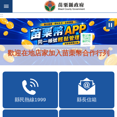
跳到主要內容區塊
:::
:::
歡迎在地店家加入苗栗幣合作行列
縣民熱線1999
縣長信箱