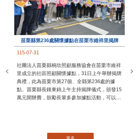
苗栗縣第236處關懷據點在苗栗市維祥里揭牌
11
115-07-31
國
社團法人苗栗縣桐欣照顧服務協會在苗栗市維祥
苗
里成立的社區照顧關懷據點，31日上午舉辦揭牌
署
典禮，此為苗栗市第27個、全縣第236處的據
作
點。苗栗縣長鍾東錦上午主持揭牌儀式，頒發15
縣
萬元開辦費，鼓勵長輩多參加據點活動，可以更
手
加健康、長壽。 坐落於苗栗市維祥里光華街89
號的社區照顧關懷據點，今 ...