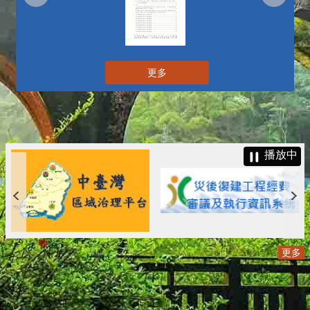
更多
播放中
更多