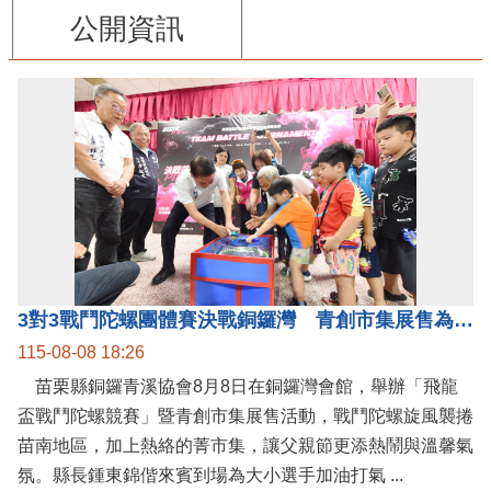
公開資訊
3對3戰鬥陀螺團體賽決戰銅鑼灣 青創市集展售為父親節增添繽紛
115-08-08 18:26
苗栗縣銅鑼青溪協會8月8日在銅鑼灣會館，舉辦「飛龍
盃戰鬥陀螺競賽」暨青創市集展售活動，戰鬥陀螺旋風襲捲
苗南地區，加上熱絡的菁市集，讓父親節更添熱鬧與溫馨氣
氛。縣長鍾東錦偕來賓到場為大小選手加油打氣 ...