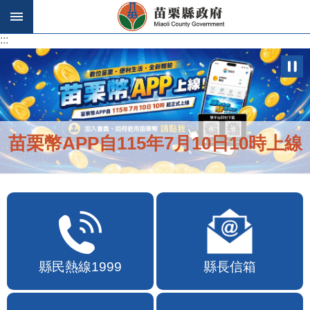
跳到主要內容區塊
:::
:::
便民快e通2.0自即日起啟用
縣民熱線1999
縣長信箱