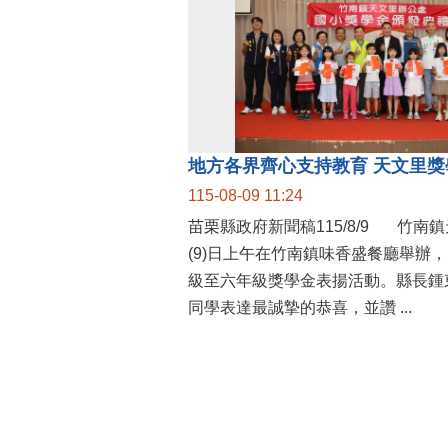
115-08-09 11:24
苗栗縣政府新聞稿115/8/9 竹南鎮天文里辦公處今
(9)日上午在竹南鎮味香盛餐廳舉辦
級至六年級獎學金表揚活動。縣長鍾
同學表達最誠摯的恭喜，並讚 ...