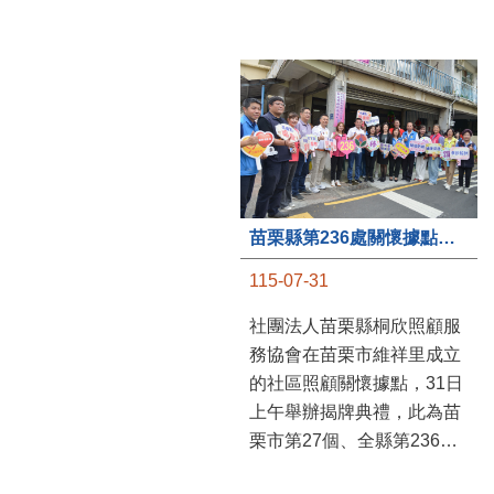
苗栗縣第236處關懷據點在苗栗市維祥里揭牌
115-07-31
社團法人苗栗縣桐欣照顧服
務協會在苗栗市維祥里成立
的社區照顧關懷據點，31日
上午舉辦揭牌典禮，此為苗
栗市第27個、全縣第236處
的據點。苗栗縣長鍾東錦上