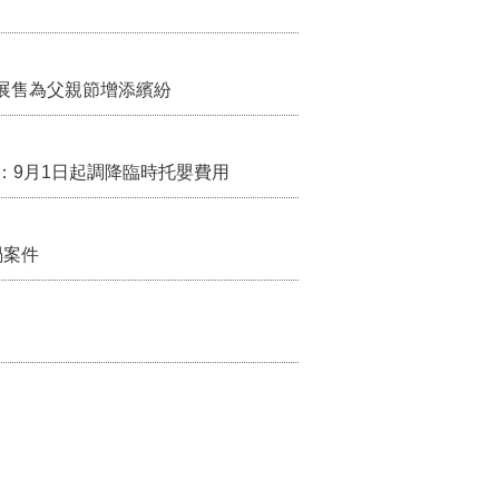
展售為父親節增添繽紛
：9月1日起調降臨時托嬰費用
禍案件