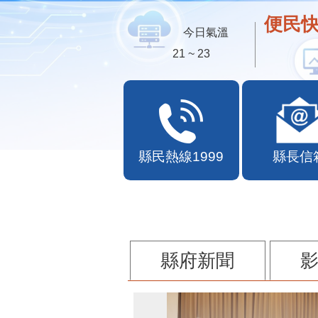
便民快
今日氣溫
21 ~ 23
縣民熱線1999
縣長信
縣府新聞