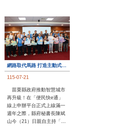
第235處關懷據點揭牌運作 縣長宣布共餐補助將加碼到1萬元
網路取代馬路 打造主動式數位便民服務 苗栗便民快e通 2.0智慧升級啟用
115-07-20
115-07-21
苗栗縣政府攜手牧田家庭
苗栗縣政府推動智慧城市
關懷協會，在頭屋鄉設立的
再升級！在「便民快e通」
社區照顧關懷據點20日揭牌
線上申辦平台正式上線滿一
運作，這是鄉內第6個、全
週年之際，縣府秘書長陳斌
縣第235處的據點；縣長鍾
山今（21）日親自主持「便
東錦在主持揭牌儀式推進據
民快e通 2.0 啟用記者會」，
點總數的同時，也宣布年底