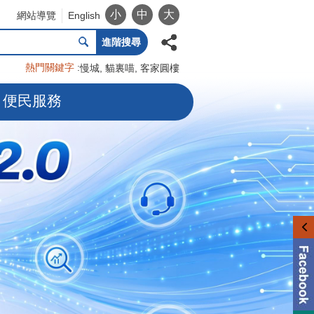
小
中
大
網站導覽
English
進階搜尋
熱門關鍵字
慢城
貓裏喵
客家圓樓
便民服務