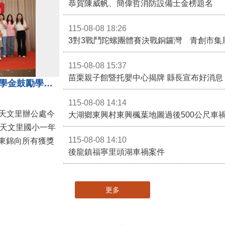
恭賀陳威帆、簡偉哲消防設備士金榜題名
115-08-08 18:26
3對3戰鬥陀螺團體賽決戰銅鑼灣 青創市集
115-08-08 15:37
苗栗親子館暨托嬰中心揭牌 縣長宣布好消息
地方各界齊心支持教育 天文里獎學金鼓勵學童勇敢追夢
115-08-08 14:14
大湖鄉東興村東興楓葉地圖過後500公尺車
，天文里國小一年
115-08-08 14:10
東錦向所有獲獎
後龍鎮福寧里頭湖車禍案件
更多