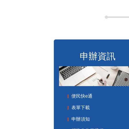
申辦資訊
便民快e通
表單下載
申辦須知