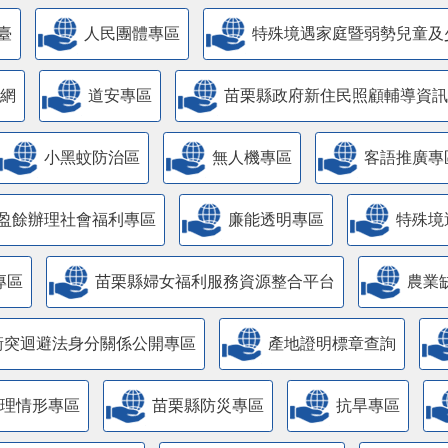
臺
人民團體專區
特殊境遇家庭暨弱勢兒童及
網
道安專區
苗栗縣政府新住民照顧輔導資訊
小黑蚊防治區
無人機專區
客語推廣專
盈餘辦理社會福利專區
廉能透明專區
特殊境
專區
苗栗縣婦女福利服務資源整合平台
農業
衝突迴避法身分關係公開專區
產地證明標章查詢
管理情形專區
苗栗縣防災專區
抗旱專區