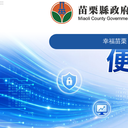
:::
跳到主要內容區塊
:::
幸福苗栗