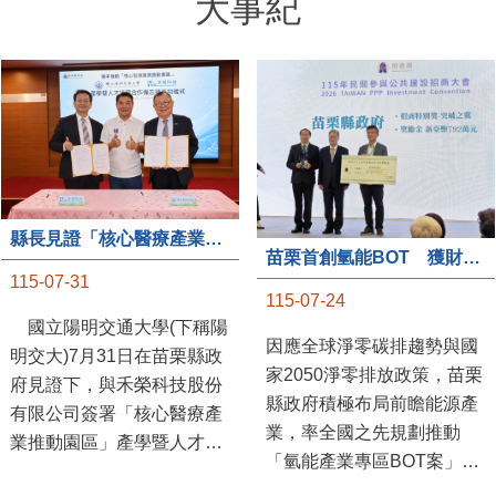
大事紀
縣長見證「核心醫療產業推動園區」產學合作簽約儀式
苗栗首創氫能BOT 獲財政部「突破之翼」肯定
115-07-31
115-07-24
國立陽明交通大學(下稱陽
因應全球淨零碳排趨勢與國
明交大)7月31日在苗栗縣政
家2050淨零排放政策，苗栗
府見證下，與禾榮科技股份
縣政府積極布局前瞻能源產
有限公司簽署「核心醫療產
業，率全國之先規劃推動
業推動園區」產學暨人才培
「氫能產業專區BOT案」，
育合作備忘錄，為苗栗產業
透過促進民間參與公共建設