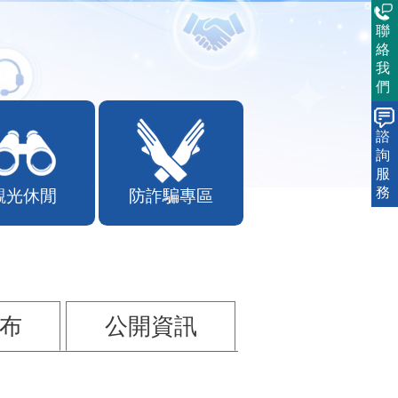
聯
絡
我
們
諮
詢
服
務
觀光休閒
防詐騙專區
布
公開資訊