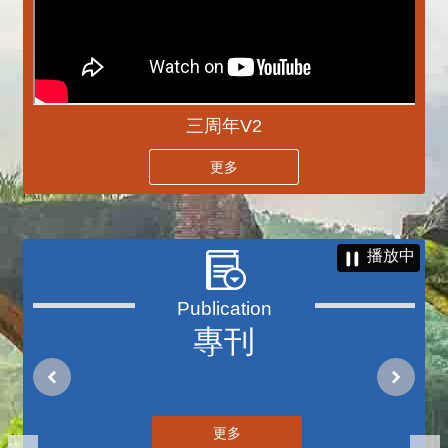
三周年V2
更多
播放中
專刊
更多