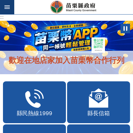
跳到主要內容區塊
:::
:::
歡迎在地店家加入苗栗幣合作行列
縣民熱線1999
縣長信箱