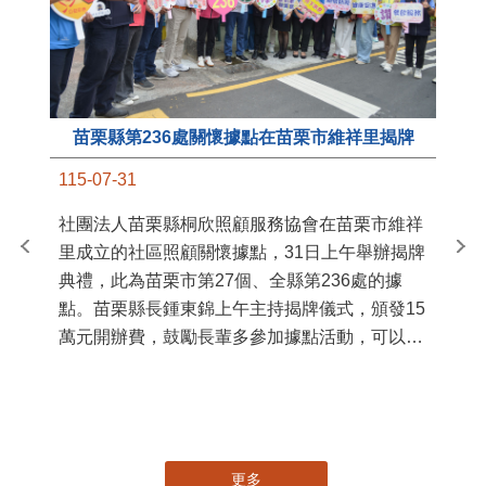
苗栗縣第236處關懷據點在苗栗市維祥里揭牌
11
115-07-31
國
社團法人苗栗縣桐欣照顧服務協會在苗栗市維祥
苗
里成立的社區照顧關懷據點，31日上午舉辦揭牌
署
典禮，此為苗栗市第27個、全縣第236處的據
作
點。苗栗縣長鍾東錦上午主持揭牌儀式，頒發15
縣
萬元開辦費，鼓勵長輩多參加據點活動，可以更
手
加健康、長壽。 坐落於苗栗市維祥里光華街89
號的社區照顧關懷據點，今 ...
更多