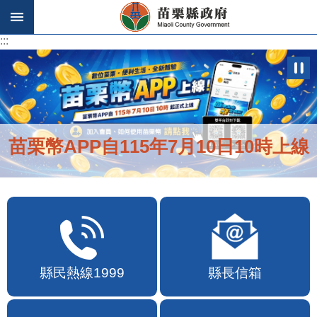
跳到主要內容區塊
:::
:::
苗栗幣APP自115年7月10日10時上線
縣民熱線1999
縣長信箱