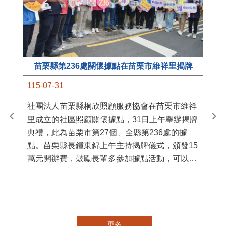
苗栗縣第236處關懷據點在苗栗市維祥里揭牌
11
115-07-31
國
社團法人苗栗縣桐欣照顧服務協會在苗栗市維祥
苗
里成立的社區照顧關懷據點，31日上午舉辦揭牌
署
典禮，此為苗栗市第27個、全縣第236處的據
作
點。苗栗縣長鍾東錦上午主持揭牌儀式，頒發15
縣
萬元開辦費，鼓勵長輩多參加據點活動，可以更
手
加健康、長壽。 坐落於苗栗市維祥里光華街89
號的社區照顧關懷據點，今 ...
更多