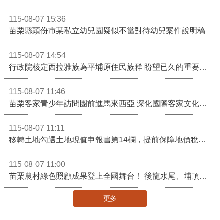
115-08-07 15:36
苗栗縣頭份市某私立幼兒園疑似不當對待幼兒案件說明稿
115-08-07 14:54
行政院核定西拉雅族為平埔原住民族群 盼望已久的重要時刻到來！8月13日起受理民族成員名冊登記
115-08-07 11:46
苗栗客家青少年訪問團前進馬來西亞 深化國際客家文化交流
115-08-07 11:11
移轉土地勾選土地現值申報書第14欄，提前保障地價稅節稅權益
115-08-07 11:00
苗栗農村綠色照顧成果登上全國舞台！ 後龍水尾、埔頂社區前進2026高齡健康產業博覽會
更多