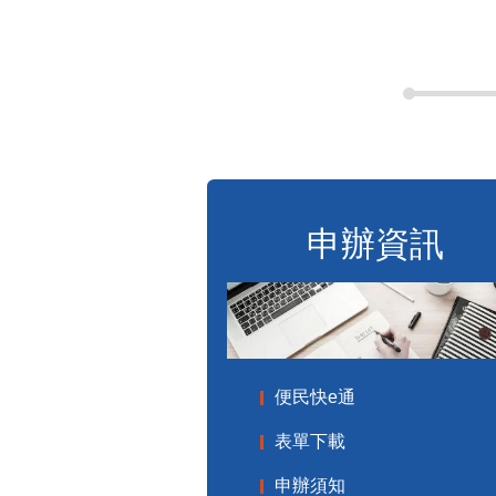
申辦資訊
便民快e通
表單下載
申辦須知