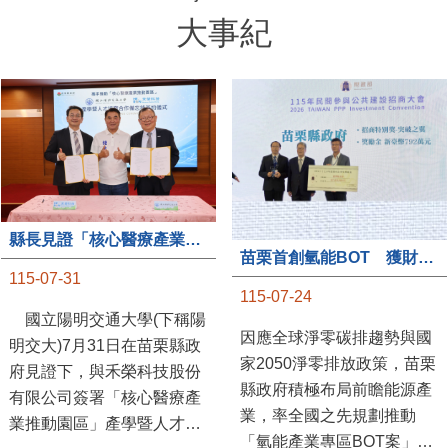
大事紀
縣長見證「核心醫療產業推動園區」產學合作簽約儀式
苗栗首創氫能BOT 獲財政部「突破之翼」肯定
115-07-31
115-07-24
國立陽明交通大學(下稱陽
因應全球淨零碳排趨勢與國
明交大)7月31日在苗栗縣政
家2050淨零排放政策，苗栗
府見證下，與禾榮科技股份
縣政府積極布局前瞻能源產
有限公司簽署「核心醫療產
業，率全國之先規劃推動
業推動園區」產學暨人才培
「氫能產業專區BOT案」，