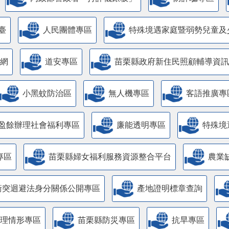
臺
人民團體專區
特殊境遇家庭暨弱勢兒童及
網
道安專區
苗栗縣政府新住民照顧輔導資訊
小黑蚊防治區
無人機專區
客語推廣專
盈餘辦理社會福利專區
廉能透明專區
特殊境
專區
苗栗縣婦女福利服務資源整合平台
農業
衝突迴避法身分關係公開專區
產地證明標章查詢
管理情形專區
苗栗縣防災專區
抗旱專區