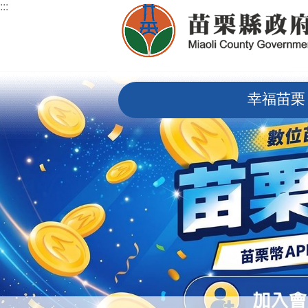
:::
跳到主要內容區塊
:::
幸福苗栗