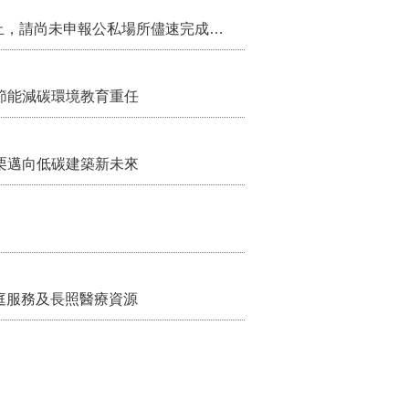
115年第2季固定源空污費申報已於7月底截止，請尚未申報公私場所儘速完成申繳，以免面臨滯納金及罰鍰!
節能減碳環境教育重任
栗邁向低碳建築新未來
家庭服務及長照醫療資源