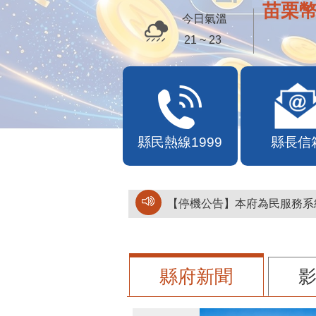
苗栗幣
今日氣溫
21 ~ 23
縣民熱線1999
縣長信
【停機公告】本府為民服務系統
縣府新聞