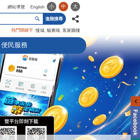
小
中
大
網站導覽
English
進階搜尋
熱門關鍵字
慢城
貓裏喵
客家圓樓
便民服務