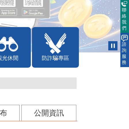
聯
絡
我
們
諮
詢
服
觀光休閒
防詐騙專區
務
布
公開資訊