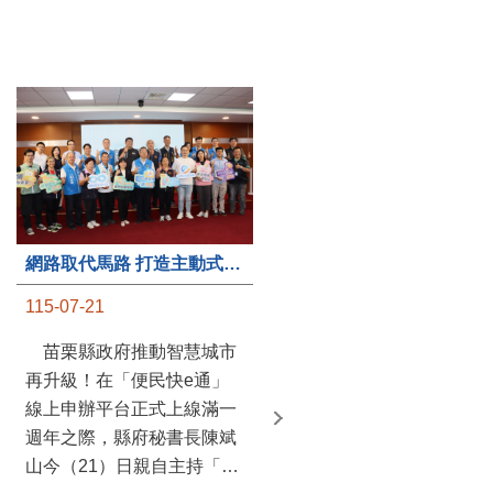
第235處關懷據點揭牌運作 縣長宣布共餐補助將加碼到1萬元
網路取代馬路 打造主動式數位便民服務 苗栗便民快e通 2.0智慧升級啟用
115-07-20
115-07-21
苗栗縣政府攜手牧田家庭
苗栗縣政府推動智慧城市
關懷協會，在頭屋鄉設立的
再升級！在「便民快e通」
社區照顧關懷據點20日揭牌
線上申辦平台正式上線滿一
運作，這是鄉內第6個、全
週年之際，縣府秘書長陳斌
縣第235處的據點；縣長鍾
山今（21）日親自主持「便
東錦在主持揭牌儀式推進據